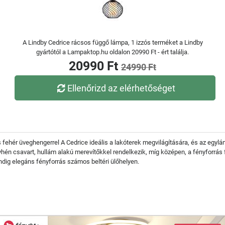
A Lindby Cedrice rácsos függő lámpa, 1 izzós terméket a Lindby
gyártótól a Lampaktop.hu oldalon 20990 Ft - ért találja.
20990 Ft
24990 Ft
Ellenőrizd az elérhetőséget
fehér üveghengerrel A Cedrice ideális a lakóterek megvilágítására, és az egyl
hén csavart, hullám alakú merevítőkkel rendelkezik, míg középen, a fényforrás f
ndig elegáns fényforrás számos beltéri ülőhelyen.