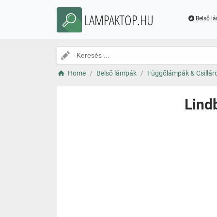
LAMPAKTOP.HU
Belső l
Home
Belső lámpák
Függőlámpák & Csillár
Lind