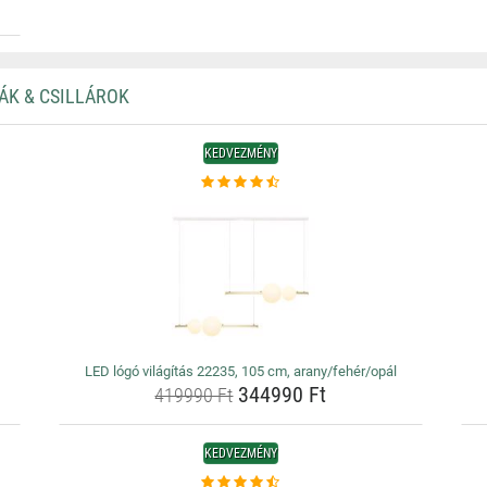
ÁK & CSILLÁROK
KEDVEZMÉNY
LED lógó világítás 22235, 105 cm, arany/fehér/opál
344990 Ft
419990 Ft
KEDVEZMÉNY