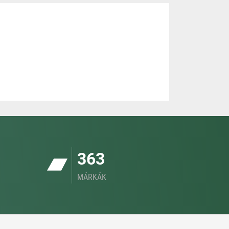
363
MÁRKÁK