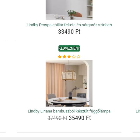
Lindby Prospa csillár fekete és sárgaréz színben
33490 Ft
KEDVEZMÉNY
Lindby Liriana bambuszból készült függőlámpa
Li
35490 Ft
37490 Ft