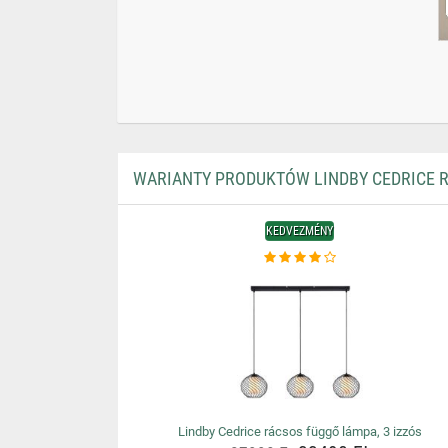
WARIANTY PRODUKTÓW LINDBY CEDRICE R
KEDVEZMÉNY
Lindby Cedrice rácsos függő lámpa, 3 izzós