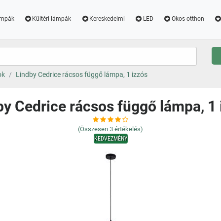
ámpák
Kültéri lámpák
Kereskedelmi
LED
Okos otthon
ok
Lindby Cedrice rácsos függő lámpa, 1 izzós
by Cedrice rácsos függő lámpa, 1 
(Összesen
3
értékelés)
KEDVEZMÉNY