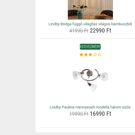
Lindby Bridga függő világítás világos bambuszból
22990 Ft
41990 Ft
KEDVEZMÉNY
Lindby Paulina mennyezeti rondella három izzós
16990 Ft
19990 Ft