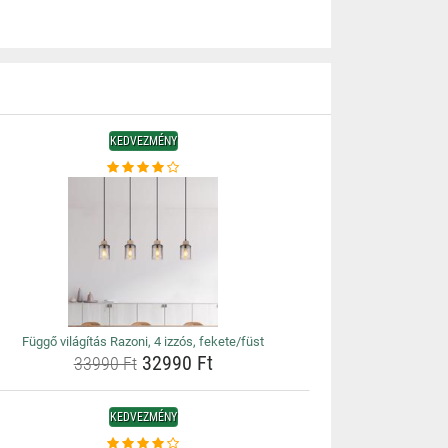
KEDVEZMÉNY
Függő világítás Razoni, 4 izzós, fekete/füst
32990 Ft
33990 Ft
KEDVEZMÉNY