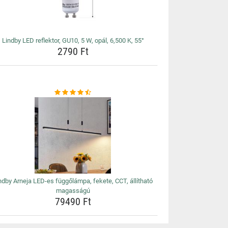
Lindby LED reflektor, GU10, 5 W, opál, 6,500 K, 55°
2790 Ft
ndby Arneja LED-es függőlámpa, fekete, CCT, állítható
magasságú
79490 Ft