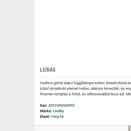
LEÍRÁS
Cedrice gömb alakú függőlámpa ketrec árnyékolóval és 
külső árnyékoló elemet ketrec alakúra tervezték, és eny
finoman tompítja a fényt, és otthonosabbá teszi azt. Mi
Ean:
4251096569957
Márka:
Lindby
Eladó:
Feny24