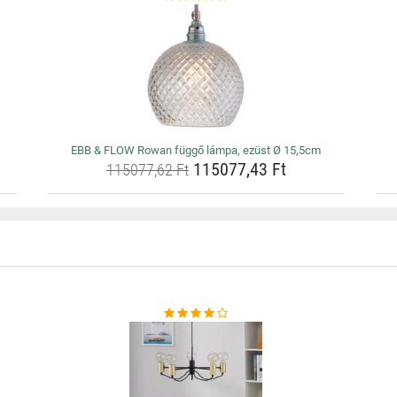
EBB & FLOW Rowan függő lámpa, ezüst Ø 15,5cm
115077,43 Ft
115077,62 Ft