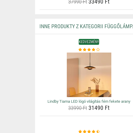
33490 Ft
37990 Ft
INNE PRODUKTY Z KATEGORII FÜGGŐLÁMP
KEDVEZMÉNY
Lindby Tiama LED lógó világítás fém fekete arany
31490 Ft
33990 Ft