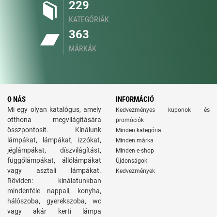
229
KATEGÓRIÁK
363
MÁRKÁK
O NÁS
INFORMÁCIÓ
Mi egy olyan katalógus, amely
Kedvezményes kuponok és
otthona megvilágítására
promóciók
összpontosít. Kínálunk
Minden kategória
lámpákat, lámpákat, izzókat,
Minden márka
jéglámpákat, díszvilágítást,
Minden e-shop
függőlámpákat, állólámpákat
Újdonságok
vagy asztali lámpákat.
Kedvezmények
Röviden: kínálatunkban
mindenféle nappali, konyha,
hálószoba, gyerekszoba, wc
vagy akár kerti lámpa