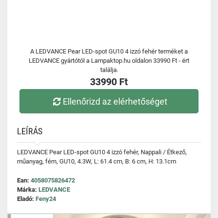
A LEDVANCE Pear LED-spot GU10 4 izzó fehér terméket a
LEDVANCE gyártótól a Lampaktop.hu oldalon 33990 Ft - ért
találja.
33990 Ft
Ellenőrizd az elérhetőséget
LEÍRÁS
LEDVANCE Pear LED-spot GU10 4 izzó fehér, Nappali / Étkező,
műanyag, fém, GU10, 4.3W, L: 61.4 cm, B: 6 cm, H: 13.1cm
Ean:
4058075826472
Márka:
LEDVANCE
Eladó:
Feny24