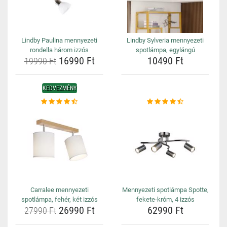
Lindby Paulina mennyezeti
Lindby Sylveria mennyezeti
rondella három izzós
spotlámpa, egylángú
16990 Ft
10490 Ft
19990 Ft
KEDVEZMÉNY
Carralee mennyezeti
Mennyezeti spotlámpa Spotte,
spotlámpa, fehér, két izzós
fekete-króm, 4 izzós
26990 Ft
62990 Ft
27990 Ft