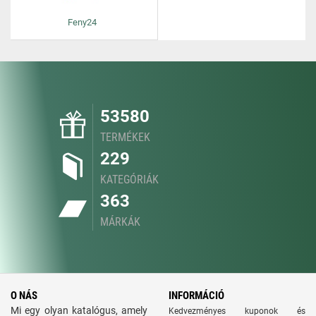
Feny24
53580
TERMÉKEK
229
KATEGÓRIÁK
363
MÁRKÁK
O NÁS
INFORMÁCIÓ
Mi egy olyan katalógus, amely
Kedvezményes kuponok és