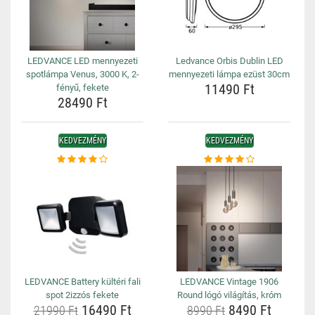
LEDVANCE LED mennyezeti
Ledvance Orbis Dublin LED
spotlámpa Venus, 3000 K, 2-
mennyezeti lámpa ezüst 30cm
11490 Ft
fényű, fekete
28490 Ft
KEDVEZMÉNY
KEDVEZMÉNY
LEDVANCE Battery kültéri fali
LEDVANCE Vintage 1906
spot 2izzós fekete
Round lógó világítás, króm
16490 Ft
8490 Ft
21990 Ft
8990 Ft