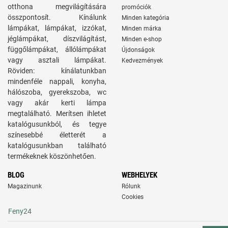
otthona megvilágítására
promóciók
összpontosít. Kínálunk
Minden kategória
lámpákat, lámpákat, izzókat,
Minden márka
jéglámpákat, díszvilágítást,
Minden e-shop
függőlámpákat, állólámpákat
Újdonságok
vagy asztali lámpákat.
Kedvezmények
Röviden: kínálatunkban
mindenféle nappali, konyha,
hálószoba, gyerekszoba, wc
vagy akár kerti lámpa
megtalálható. Merítsen ihletet
katalógusunkból, és tegye
színesebbé életterét a
katalógusunkban található
termékeknek köszönhetően.
BLOG
WEBHELYEK
Magazinunk
Rólunk
Cookies
Feny24