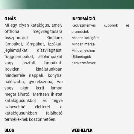
O NÁS
INFORMÁCIÓ
Mi egy olyan katalógus, amely
Kedvezményes kuponok és
otthona megvilágítására
promóciók
összpontosít. Kínálunk
Minden kategória
lámpákat, lámpákat, izzókat,
Minden márka
jéglámpákat, díszvilágítást,
Minden e-shop
függőlámpákat, állólámpákat
Újdonságok
vagy asztali lámpákat.
Kedvezmények
Röviden: kínálatunkban
mindenféle nappali, konyha,
hálószoba, gyerekszoba, wc
vagy akár kerti lámpa
megtalálható. Merítsen ihletet
katalógusunkból, és tegye
színesebbé életterét a
katalógusunkban található
termékeknek köszönhetően.
BLOG
WEBHELYEK