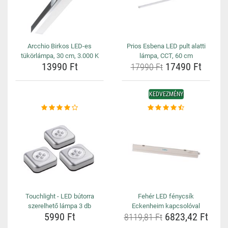
Arcchio Birkos LED-es
Prios Esbena LED pult alatti
tükörlámpa, 30 cm, 3.000 K
lámpa, CCT, 60 cm
13990 Ft
17490 Ft
17990 Ft
KEDVEZMÉNY
Touchlight - LED bútorra
Fehér LED fénycsík
szerelhető lámpa 3 db
Eckenheim kapcsolóval
5990 Ft
6823,42 Ft
8119,81 Ft