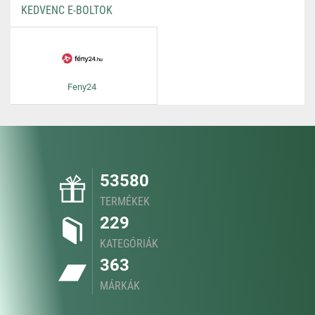
KEDVENC E-BOLTOK
Feny24
53580
TERMÉKEK
229
KATEGÓRIÁK
363
MÁRKÁK