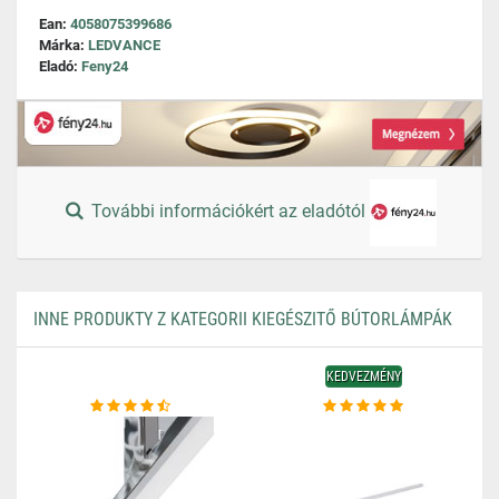
Ean:
4058075399686
Márka:
LEDVANCE
Eladó:
Feny24
További információkért az eladótól
INNE PRODUKTY Z KATEGORII KIEGÉSZITŐ BÚTORLÁMPÁK
KEDVEZMÉNY