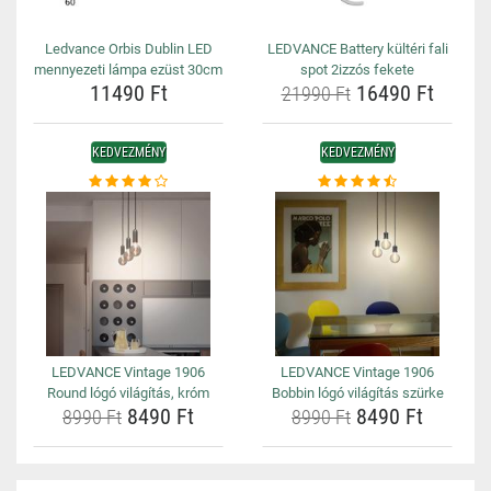
Ledvance Orbis Dublin LED
LEDVANCE Battery kültéri fali
mennyezeti lámpa ezüst 30cm
spot 2izzós fekete
11490 Ft
16490 Ft
21990 Ft
KEDVEZMÉNY
KEDVEZMÉNY
LEDVANCE Vintage 1906
LEDVANCE Vintage 1906
Round lógó világítás, króm
Bobbin lógó világítás szürke
8490 Ft
8490 Ft
8990 Ft
8990 Ft