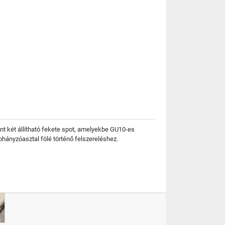
nt két állítható fekete spot, amelyekbe GU10-es
ohányzóasztal fölé történő felszereléshez.