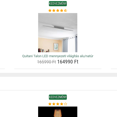
KEDVEZMÉNY
Quitani Talon LED mennyezeti világítás alu/natúr
164990 Ft
165990 Ft
KEDVEZMÉNY