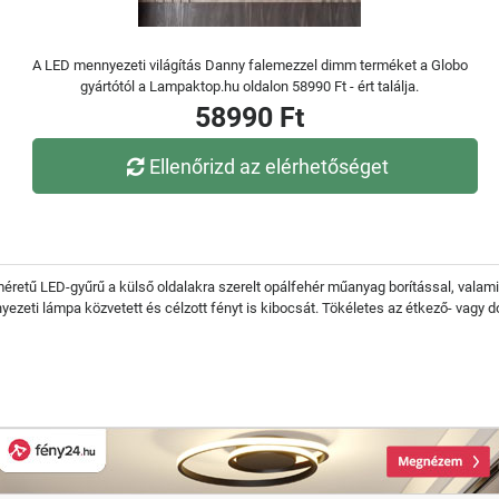
A LED mennyezeti világítás Danny falemezzel dimm terméket a Globo
gyártótól a Lampaktop.hu oldalon 58990 Ft - ért találja.
58990 Ft
Ellenőrizd az elérhetőséget
éretű LED-gyűrű a külső oldalakra szerelt opálfehér műanyag borítással, valami
ezeti lámpa közvetett és célzott fényt is kibocsát. Tökéletes az étkező- vagy d