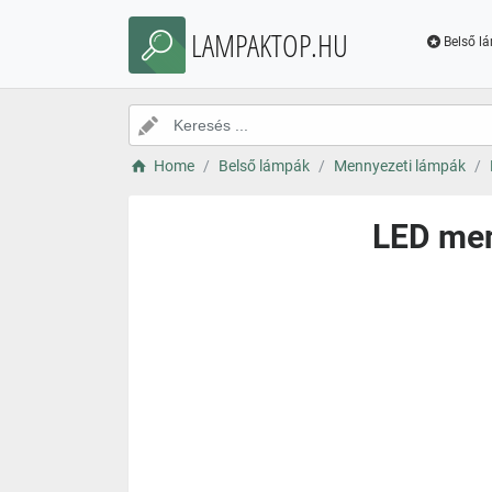
LAMPAKTOP.HU
Belső l
Home
Belső lámpák
Mennyezeti lámpák
LED men