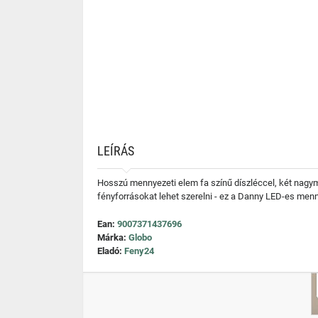
LEÍRÁS
Hosszú mennyezeti elem fa színű díszléccel, két nagym
fényforrásokat lehet szerelni - ez a Danny LED-es menny
Ean:
9007371437696
Márka:
Globo
Eladó:
Feny24