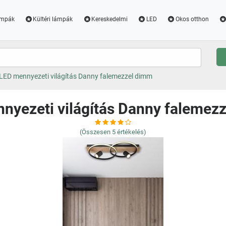
ámpák
Kültéri lámpák
Kereskedelmi
LED
Okos otthon
LED mennyezeti világítás Danny falemezzel dimm
nyezeti világítás Danny falemez
(Összesen
5
értékelés)