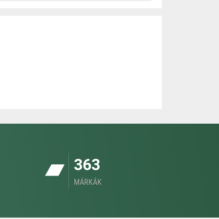
363
MÁRKÁK