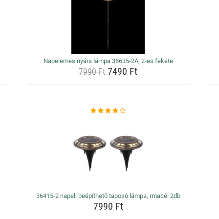
Napelemes nyárs lámpa 36635-2A, 2-es fekete
7490 Ft
7990 Ft
36415-2 napel. beépíthető taposó lámpa, rmacél 2db
7990 Ft