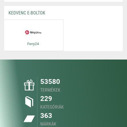
KEDVENC E-BOLTOK
Feny24
53580
TERMÉKEK
229
KATEGÓRIÁK
363
MÁRKÁK