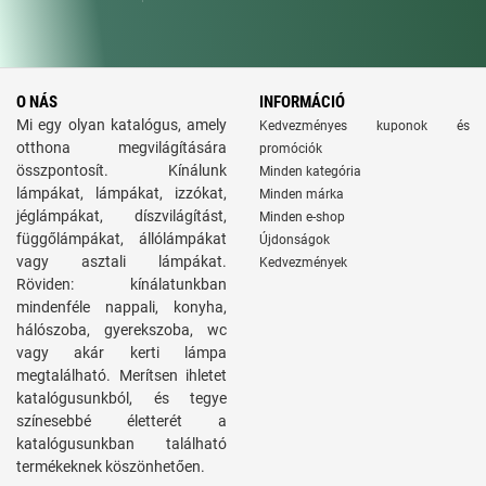
O NÁS
INFORMÁCIÓ
Mi egy olyan katalógus, amely
Kedvezményes kuponok és
otthona megvilágítására
promóciók
összpontosít. Kínálunk
Minden kategória
lámpákat, lámpákat, izzókat,
Minden márka
jéglámpákat, díszvilágítást,
Minden e-shop
függőlámpákat, állólámpákat
Újdonságok
vagy asztali lámpákat.
Kedvezmények
Röviden: kínálatunkban
mindenféle nappali, konyha,
hálószoba, gyerekszoba, wc
vagy akár kerti lámpa
megtalálható. Merítsen ihletet
katalógusunkból, és tegye
színesebbé életterét a
katalógusunkban található
termékeknek köszönhetően.