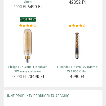
42352 Ft
dimm
6490 Ft
6990 Ft
KEDVEZMÉNY
Philips E27 Giant LED csöves
Lucande LED izzó E27 Ø3cm 4
7W arany szabályzó
W 1 800 K titán
23490 Ft
4990 Ft
23990 Ft
INNE PRODUKTY PRODUCENTA ARCCHIO