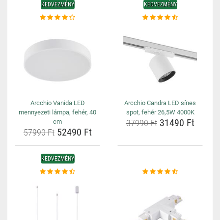
KEDVEZMÉNY
KEDVEZMÉNY
Arcchio Vanida LED
Arcchio Candra LED sínes
mennyezeti lámpa, fehér, 40
spot, fehér 26,5W 4000K
31490 Ft
cm
37990 Ft
52490 Ft
57990 Ft
KEDVEZMÉNY