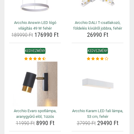
Arcchio Answin LED lógó
Arcchio DALI T-csatlakozó,
világítás 49 W fehér
földelés kívülről jobbra, fehér
176990 Ft
26990 Ft
189990 Ft
KEDVEZMÉNY
KEDVEZMÉNY
Arcchio Evaro spotlámpa,
Arcchio Karam LED fali lámpa,
aranygyűrű elöl, 1izzós
53 cm, fehér
8990 Ft
29490 Ft
11990 Ft
37990 Ft