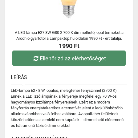
A LED lámpa E27 8W G80 2 700 K dimmelhető, opál terméket a
Arcchio gyártótól a Lampaktop.hu oldalon 1990 Ft - ért találja.
1990 Ft
Ellenőrizd az elérhetőséget
LEÍRÁS
LED-lámpa E27 8 W, opálos, melegfehér fényszínnel (2700 K)
Ennek a LED izzólámpának a fényereje megfelel egy 70 W-os
hagyományos izzólámpa fényerejének. Ezért ez a modern
fényforrás energiatakarékos alternatívát jelent a legkülönbözőbb
alkalmazásokban való felhasználásra. Az opálfehér felületnek
köszönhetően a szemlélő nem káprázik. - dimmelhető előremenő
és hátramenő fázisú dimmerekkel