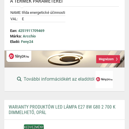
A TERMÉK PARAMÉTEREI
NAME:
třída energetické účinnosti
VAL:
E
Ean:
4251911709469
Márka:
Arcchio
Eladó:
Feny24
További információkért az eladótól
WARIANTY PRODUKTÓW LED LÁMPA E27 8W G80 2 700 K
DIMMELHETŐ, OPÁL
KEDVEZMÉNY