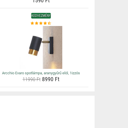
1590 Ft
KEDVEZMÉNY
Arcchio Evaro spotlámpa, aranygyűrű elöl, 1izzós
8990 Ft
11990 Ft