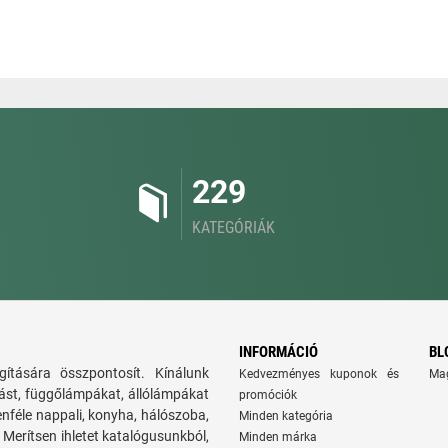
229
KATEGÓRIÁK
INFORMÁCIÓ
BL
ítására összpontosít. Kínálunk
Kedvezményes kuponok és
Ma
tást, függőlámpákat, állólámpákat
promóciók
nféle nappali, konyha, hálószoba,
Minden kategória
Merítsen ihletet katalógusunkból,
Minden márka