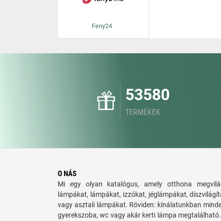
Feny24
53580
TERMÉKEK
O NÁS
Mi egy olyan katalógus, amely otthona megvilág
lámpákat, lámpákat, izzókat, jéglámpákat, díszvilágí
vagy asztali lámpákat. Röviden: kínálatunkban minde
gyerekszoba, wc vagy akár kerti lámpa megtalálható. 