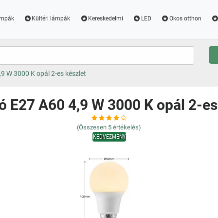
ámpák
Kültéri lámpák
Kereskedelmi
LED
Okos otthon
9 W 3000 K opál 2-es készlet
ó E27 A60 4,9 W 3000 K opál 2-es
(Összesen
5
értékelés)
KEDVEZMÉNY