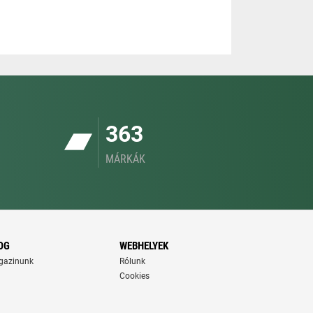
363
MÁRKÁK
OG
WEBHELYEK
gazinunk
Rólunk
Cookies