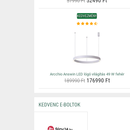
52490 Ft
57990 Ft
KEDVEZMÉNY
Arcchio Answin LED lógó világítás 49 W fehér
176990 Ft
189990 Ft
KEDVENC E-BOLTOK