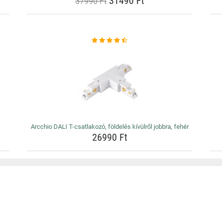
31490 Ft
37990 Ft
Arcchio DALI T-csatlakozó, földelés kívülről jobbra, fehér
26990 Ft