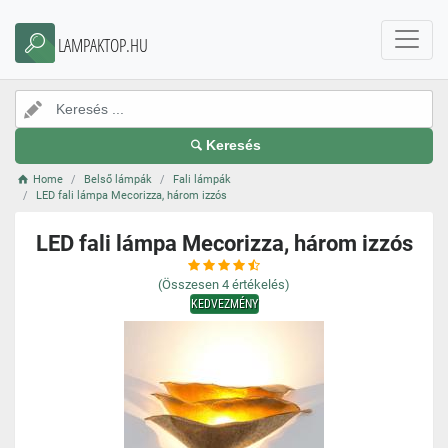
LAMPAKTOP.HU
Keresés
Home
Belső lámpák
Fali lámpák
LED fali lámpa Mecorizza, három izzós
LED fali lámpa Mecorizza, három izzós
(Összesen
4
értékelés)
KEDVEZMÉNY