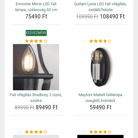
Envostar Mirror LED fali
Quitani Lysia LED fali világítás,
lámpa, szélesség 60 cm
oxidált/fekete
75490 Ft
108490 Ft
109990 Ft
KEDVEZMÉNY
Fali világítás Bradbury, 2 izzós,
Maytoni Mabell falilámpa
szürke
üvegből, krómból
89490 Ft
59490 Ft
89990 Ft