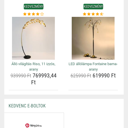
KEDVEZMÉNY
KEDVEZMÉNY
Álló világítás Riso, 11 izzós,
LED állólámpa Fontaine barna-
arany
arany
769993,44
619990 Ft
939990 Ft
625990 Ft
Ft
KEDVENC E-BOLTOK