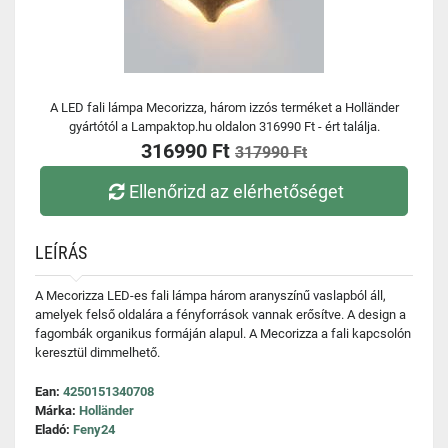
A LED fali lámpa Mecorizza, három izzós terméket a Holländer
gyártótól a Lampaktop.hu oldalon 316990 Ft - ért találja.
316990 Ft
317990 Ft
Ellenőrizd az elérhetőséget
LEÍRÁS
A Mecorizza LED-es fali lámpa három aranyszínű vaslapból áll,
amelyek felső oldalára a fényforrások vannak erősítve. A design a
fagombák organikus formáján alapul. A Mecorizza a fali kapcsolón
keresztül dimmelhető.
Ean:
4250151340708
Márka:
Holländer
Eladó:
Feny24