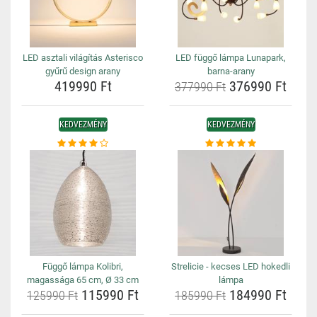
LED asztali világítás Asterisco
LED függő lámpa Lunapark,
gyűrű design arany
barna-arany
419990 Ft
376990 Ft
377990 Ft
KEDVEZMÉNY
KEDVEZMÉNY
Függő lámpa Kolibri,
Strelicie - kecses LED hokedli
magassága 65 cm, Ø 33 cm
lámpa
115990 Ft
184990 Ft
125990 Ft
185990 Ft