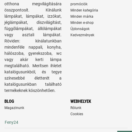
otthona megvilágítására
promóciók
összpontosít. Kínálunk
Minden kategória
lámpákat, lámpákat, izzókat,
Minden márka
jéglámpákat, díszvilágítást,
Minden e-shop
függőlámpákat, állólámpákat
Újdonságok
vagy asztali lámpákat.
Kedvezmények
Röviden: kínálatunkban
mindenféle nappali, konyha,
hálószoba, gyerekszoba, wc
vagy akár kerti lámpa
megtalálható. Merítsen ihletet
katalógusunkból, és tegye
színesebbé életterét a
katalógusunkban található
termékeknek köszönhetően.
BLOG
WEBHELYEK
Magazinunk
Rólunk
Cookies
Feny24