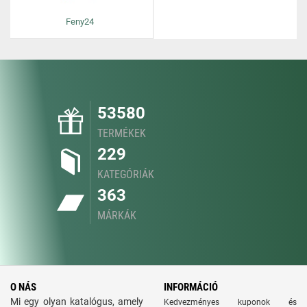
Feny24
53580
TERMÉKEK
229
KATEGÓRIÁK
363
MÁRKÁK
O NÁS
INFORMÁCIÓ
Mi egy olyan katalógus, amely
Kedvezményes kuponok és