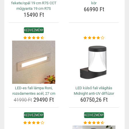
fekete/opál 19 cm R7S CCT
kör
66990 Ft
műgyanta 19 cm R7S
15490 Ft
KEDVEZMÉNY
LED-es fali lámpa Roni,
LED külső fali világítás
rozsdamentes acél, 27 cm
Midnight anti-UV diffúzor
29490 Ft
60750,26 Ft
41990 Ft
KEDVEZMÉNY
KEDVEZMÉNY