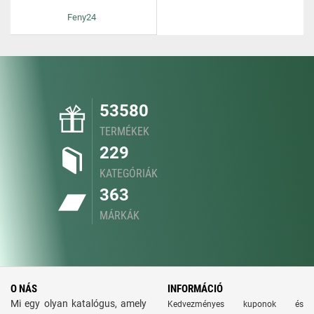
Feny24
53580
TERMÉKEK
229
KATEGÓRIÁK
363
MÁRKÁK
O NÁS
INFORMÁCIÓ
Mi egy olyan katalógus, amely
Kedvezményes kuponok és