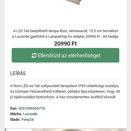
A LED fali beépíthető lámpa Roni, nemesacél, 19,5 cm terméket
a Lucande gyártótól a Lampaktop.hu oldalon 20990 Ft - ért találja.
20990 Ft
Ellenőrizd az elérhetőséget
LEÍRÁS
A Roni LED-es fali süllyesztett lámpatest IP65 védettségi osztályú,
és könnyen felszerelhető kültéren, például lépcsőzetesen, hogy ott
jó tájékozódást biztosítson. A ház rozsdamentes acélból készült.
Ean:
4251096555776
Márka:
Lucande
Eladó:
Feny24