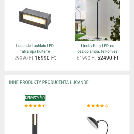
Lucande Lachlain LED
Lindby Keily LED-es
falilámpa kültérre
oszloplámpa, félköríves
16990 Ft
52490 Ft
29990 Ft
61990 Ft
INNE PRODUKTY PRODUCENTA LUCANDE
KEDVEZMÉNY