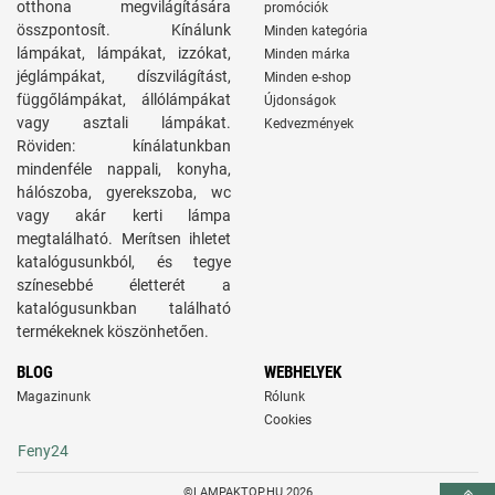
otthona megvilágítására
promóciók
összpontosít. Kínálunk
Minden kategória
lámpákat, lámpákat, izzókat,
Minden márka
jéglámpákat, díszvilágítást,
Minden e-shop
függőlámpákat, állólámpákat
Újdonságok
vagy asztali lámpákat.
Kedvezmények
Röviden: kínálatunkban
mindenféle nappali, konyha,
hálószoba, gyerekszoba, wc
vagy akár kerti lámpa
megtalálható. Merítsen ihletet
katalógusunkból, és tegye
színesebbé életterét a
katalógusunkban található
termékeknek köszönhetően.
BLOG
WEBHELYEK
Magazinunk
Rólunk
Cookies
Feny24
©LAMPAKTOP.HU 2026