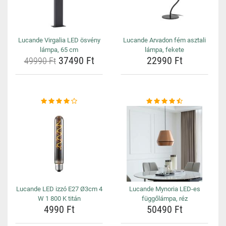
Lucande Virgalia LED ösvény
Lucande Arvadon fém asztali
lámpa, 65 cm
lámpa, fekete
37490 Ft
22990 Ft
49990 Ft
Lucande LED izzó E27 Ø3cm 4
Lucande Mynoria LED-es
W 1 800 K titán
függőlámpa, réz
4990 Ft
50490 Ft