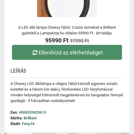
A LED álló lámpa Cheesy fából, 3 izzós terméket a Brilliant
gyártótól a Lampaktop.hu oldalon 95990 Ft - ért találja.
95990 Ft
97990 Ft
Ellenőrizd az elérhetőséget
LEÍRÁS
A Cheesy LED állólámpa a világos fából készült egyenes vonalú
kerettel és a három kör alakú, fémkeretes LED fényforrással
minden helyiséget kifinomult megjelenéssel és hangulatos fénnyel
gazdagít.- 3 fokozatban szabályozható
Ean:
4004353429613
Márka:
Brilliant
Eladó:
Feny24