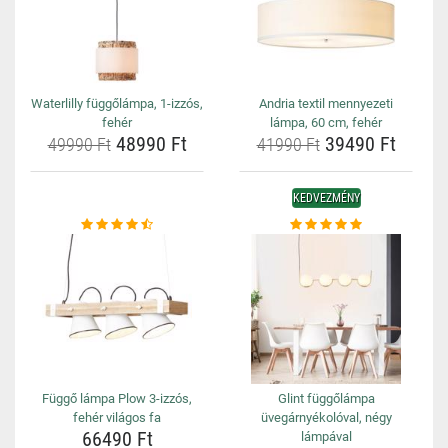
Waterlilly függőlámpa, 1-izzós,
Andria textil mennyezeti
fehér
lámpa, 60 cm, fehér
48990 Ft
39490 Ft
49990 Ft
41990 Ft
KEDVEZMÉNY
Függő lámpa Plow 3-izzós,
Glint függőlámpa
fehér világos fa
üvegárnyékolóval, négy
66490 Ft
lámpával