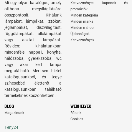
Mi egy olyan katalógus, amely
Kedvezményes kuponok és
otthona megvilágítására
promóciók
összpontosít. Kínálunk
Minden kategória
lámpákat, lámpákat, izzókat,
Minden márka
jéglámpákat, díszvilágítást,
Minden e-shop
függőlámpákat, állólámpákat
Újdonságok
vagy asztali lámpákat.
Kedvezmények
Röviden: kínálatunkban
mindenféle nappali, konyha,
hálószoba, gyerekszoba, wc
vagy akár kerti lámpa
megtalálható. Merítsen ihletet
katalógusunkból, és tegye
színesebbé életterét a
katalógusunkban található
termékeknek köszönhetően.
BLOG
WEBHELYEK
Magazinunk
Rólunk
Cookies
Feny24