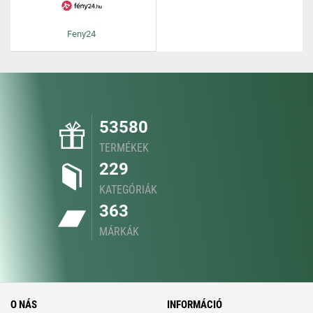
Feny24
53580
TERMÉKEK
229
KATEGÓRIÁK
363
MÁRKÁK
O NÁS
INFORMÁCIÓ