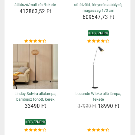
átlátszó/matt réz/fekete
sötétzöld, fényerőszabályzó,
412863,52 Ft
magasság 170 cm
609547,73 Ft
KEDVEZMÉNY
Lindby Solvira állólámpa,
Lucande Wibke álló lámpa,
bambusz fonott, kerek
fekete
33490 Ft
18990 Ft
37990 Ft
KEDVEZMÉNY