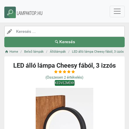
LAMPAKTOP.HU
Keresés
Home
Belső lámpák
Állólámpák
LED álló lámpa Cheesy fából, 3 izzós
LED álló lámpa Cheesy fából, 3 izzós
(Összesen
2
értékelés)
KEDVEZMÉNY