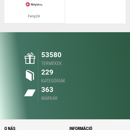
Feny24
53580
TERMÉKEK
229
KATEGÓRIÁK
363
MÁRKÁK
O NÁS
INFORMÁCIÓ