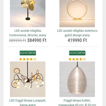
LED asztali világítás
LED asztali világítás Asterisco
Controversia, dimmer, arany
gyűrű design arany
384990 Ft
419990 Ft
389990 Ft
KEDVEZMÉNY
KEDVEZMÉNY
LED függő lámpa Lunapark,
Függő lámpa Kolibri,
barna-arany
magassága 65 cm, Ø 33 cm