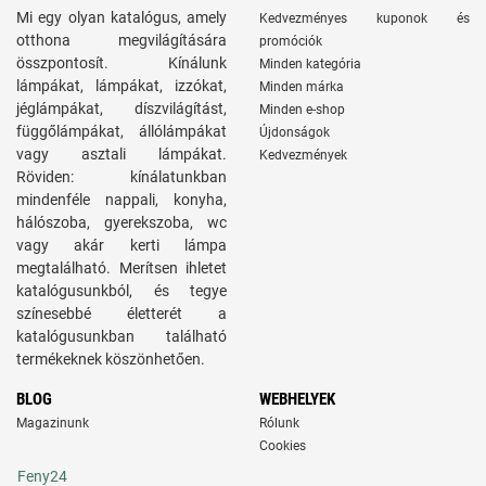
Mi egy olyan katalógus, amely
Kedvezményes kuponok és
otthona megvilágítására
promóciók
összpontosít. Kínálunk
Minden kategória
lámpákat, lámpákat, izzókat,
Minden márka
jéglámpákat, díszvilágítást,
Minden e-shop
függőlámpákat, állólámpákat
Újdonságok
vagy asztali lámpákat.
Kedvezmények
Röviden: kínálatunkban
mindenféle nappali, konyha,
hálószoba, gyerekszoba, wc
vagy akár kerti lámpa
megtalálható. Merítsen ihletet
katalógusunkból, és tegye
színesebbé életterét a
katalógusunkban található
termékeknek köszönhetően.
BLOG
WEBHELYEK
Magazinunk
Rólunk
Cookies
Feny24