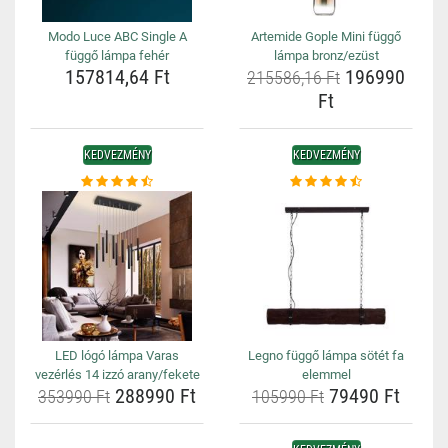
Modo Luce ABC Single A
Artemide Gople Mini függő
függő lámpa fehér
lámpa bronz/ezüst
157814,64 Ft
196990
215586,16 Ft
Ft
KEDVEZMÉNY
KEDVEZMÉNY
LED lógó lámpa Varas
Legno függő lámpa sötét fa
vezérlés 14 izzó arany/fekete
elemmel
288990 Ft
79490 Ft
353990 Ft
105990 Ft