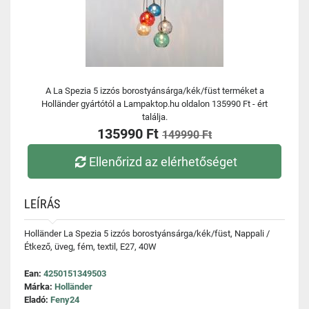
A La Spezia 5 izzós borostyánsárga/kék/füst terméket a
Holländer gyártótól a Lampaktop.hu oldalon 135990 Ft - ért
találja.
135990 Ft
149990 Ft
Ellenőrizd az elérhetőséget
LEÍRÁS
Holländer La Spezia 5 izzós borostyánsárga/kék/füst, Nappali /
Étkező, üveg, fém, textil, E27, 40W
Ean:
4250151349503
Márka:
Holländer
Eladó:
Feny24