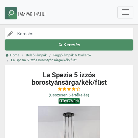
LAMPAKTOP.HU
Keresés
Home
Belső lámpák
Függőlámpák & Csillárok
La Spezia 5 izzós borostyánsárga/kék/füst
La Spezia 5 izzós
borostyánsárga/kék/füst
(Összesen
5
értékelés)
KEDVEZMÉNY