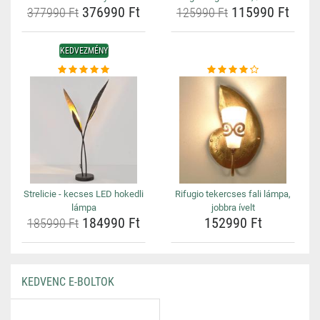
376990 Ft
115990 Ft
377990 Ft
125990 Ft
KEDVEZMÉNY
Strelicie - kecses LED hokedli
Rifugio tekercses fali lámpa,
lámpa
jobbra ívelt
184990 Ft
152990 Ft
185990 Ft
KEDVENC E-BOLTOK