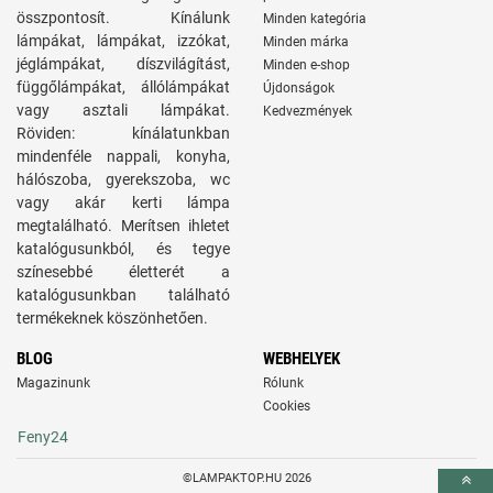
összpontosít. Kínálunk
Minden kategória
lámpákat, lámpákat, izzókat,
Minden márka
jéglámpákat, díszvilágítást,
Minden e-shop
függőlámpákat, állólámpákat
Újdonságok
vagy asztali lámpákat.
Kedvezmények
Röviden: kínálatunkban
mindenféle nappali, konyha,
hálószoba, gyerekszoba, wc
vagy akár kerti lámpa
megtalálható. Merítsen ihletet
katalógusunkból, és tegye
színesebbé életterét a
katalógusunkban található
termékeknek köszönhetően.
BLOG
WEBHELYEK
Magazinunk
Rólunk
Cookies
Feny24
©LAMPAKTOP.HU 2026