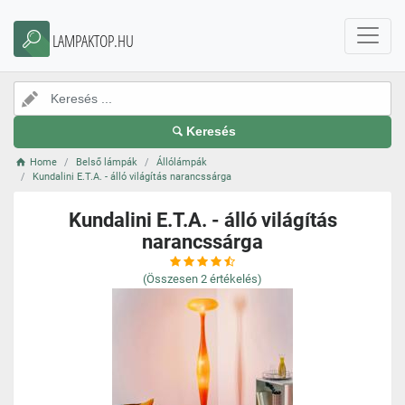
LAMPAKTOP.HU
Keresés
Home
Belső lámpák
Állólámpák
Kundalini E.T.A. - álló világítás narancssárga
Kundalini E.T.A. - álló világítás
narancssárga
(Összesen
2
értékelés)