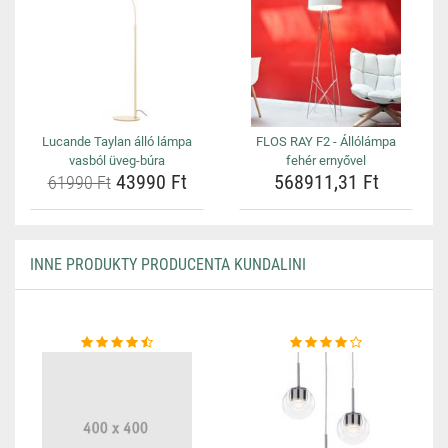
Lucande Taylan álló lámpa
FLOS RAY F2 - Állólámpa
vasból üveg-búra
fehér ernyővel
43990 Ft
568911,31 Ft
61990 Ft
INNE PRODUKTY PRODUCENTA KUNDALINI