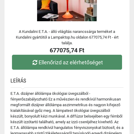
A Kundalini E.T.A. - álló világítás narancssárga terméket a
Kundalini gyártótól a Lampaktop.hu oldalon 677075,74 Ft - ért
találja.
677075,74 Ft
Ellenőrizd az elérhetőséget
LEÍRÁS
E.T.A. dizájner állólámpa ökológiai üvegszálból -
fényerőszabályozható Ez a művészien és rendkívül harmonikusan
megformált dizájner állólámpa aszimmetrikus és nagyon kifejező
kialakításával győz meg. A lámpatest ökológiai üvegszálból
készült, bonyolult kézi munkával. A diffúzor belsejében egy fémből
készült izzótartó található, amely az izzó cseréjéhez kivehető. Az
E.T.A. állólámpa rendkívül hangulatos fényviszonyokat biztosít, és a
legmagasabb szintű tökéletességről tanúskodó egyedi dizájnelem.