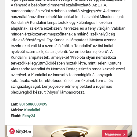
A fényerő a beépített dimmerrel szabályozható. Az E.T.A.
narancssárga és ezüst színben kapható.Megjegyzés: A dimmer
használatához dimmelhető lámpákat kell használni.Mission Light:
KundaliniA Kundalini lámpatestek egy különleges filozófián
alapulnak: az extra érzékszervi tervezés és a fény vízióján. Valóban
minden érzékszervet megszólítanak a milánói székhelyű cég
kifejező fénytárgyai. Egy Kundalini lámpatest látványa azonnali
érzelmeket vált ki a szemlélőjéből. a "Kundalini" az ősi indiai
nyelvből származik, és azt jelenti: "az emberben rejlő erő". A
Kundalini lámpatestek, amelyeket 1996 óta olyan nemzetközi
tervezőkkel együttműködésben hoztak létre, mint Helen Konturis,
Alessandro Mendini és Norman Foster, szintén rendelkeznek ezzel
az erővel. A Kundalini az innovatív technológiák és anyagok
kutatásába való befektetéssel éri el termékeinek forma- és
színgazdagságát. Lenyűgöző eredmény például a rugalmas
plexiüvegből készült "Abyss" lámpasorozat.
Ean:
8015086000495
Márka:
Kundalini
Eladó:
Feny24