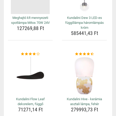
Meghajtó klt mennyezeti
Kundalini Dew 3 LED-es
spotlámpa Mitos 70W 24V
függőlámpa háromlámpás
127269,88 Ft
króm
585441,43 Ft
Kundalini Flow Leaf
Kundalini Hive - kerámia
dekorelem, függő
asztali lámpa, fehér
71271,14 Ft
279993,73 Ft