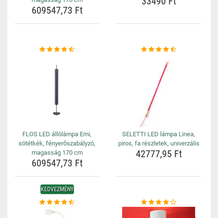
33490 Ft
609547,73 Ft
FLOS LED állólámpa Emi,
SELETTI LED lámpa Linea,
sötétkék, fényerőszabályzó,
piros, fa részletek, univerzális
42777,95 Ft
magasság 170 cm
609547,73 Ft
KEDVEZMÉNY