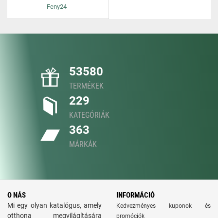
Feny24
53580
TERMÉKEK
229
KATEGÓRIÁK
363
MÁRKÁK
O NÁS
INFORMÁCIÓ
Mi egy olyan katalógus, amely
Kedvezményes kuponok és
otthona megvilágítására
promóciók