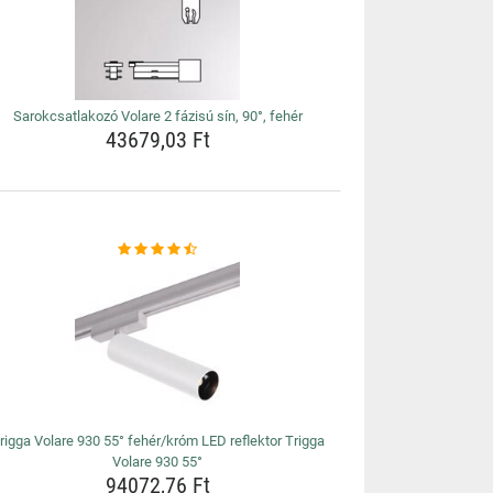
Sarokcsatlakozó Volare 2 fázisú sín, 90°, fehér
43679,03 Ft
rigga Volare 930 55° fehér/króm LED reflektor Trigga
Volare 930 55°
94072,76 Ft