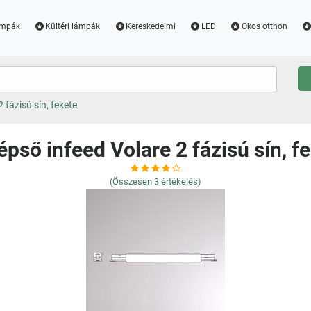
ámpák
Kültéri lámpák
Kereskedelmi
LED
Okos otthon
 fázisú sín, fekete
pső infeed Volare 2 fázisú sín, f
(Összesen
3
értékelés)