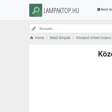
LAMPAKTOP.HU
Belső l
Home
Belső lámpák
Középső infeed Volare 2
Közé