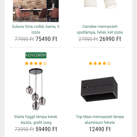
Euluna Gina csillár, barna, 5
Carralee mennyezeti
izzós
spotlámpa, fehér, két izzós
75490 Ft
26990 Ft
77990 Ft
27990 Ft
KEDVEZMÉNY
Starla függő lámpa kerek
Top Maxi mennyezeti lámpa
4izzós, grafit üveg
alumínium fekete
59490 Ft
12490 Ft
73990 Ft