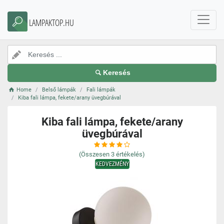
LAMPAKTOP.HU
Keresés
Home
Belső lámpák
Fali lámpák
Kiba fali lámpa, fekete/arany üvegbúrával
Kiba fali lámpa, fekete/arany
üvegbúrával
(Összesen
3
értékelés)
KEDVEZMÉNY