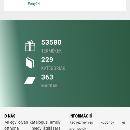
Feny24
53580
TERMÉKEK
229
KATEGÓRIÁK
363
MÁRKÁK
O NÁS
INFORMÁCIÓ
Mi egy olyan katalógus, amely
Kedvezményes kuponok és
otthona megvilágítására
promóciók