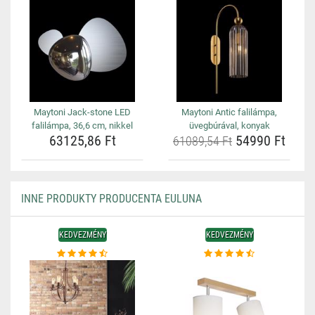
Maytoni Jack-stone LED
Maytoni Antic falilámpa,
falilámpa, 36,6 cm, nikkel
üvegbúrával, konyak
63125,86 Ft
54990 Ft
61089,54 Ft
INNE PRODUKTY PRODUCENTA EULUNA
KEDVEZMÉNY
KEDVEZMÉNY