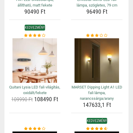
állítható, matt fekete
lámpa, szögletes, 79 cm
90490 Ft
96490 Ft
KEDVEZMÉNY
Quitani Lysia LED fali világítás,
MARSET Dipping Light A1 LED
oxidált/fekete
fali lámpa,
108490 Ft
109990 Ft
narancssárga/arany
147633,1 Ft
KEDVEZMÉNY