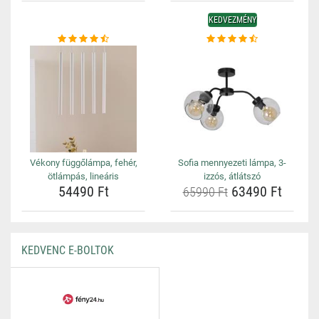
KEDVEZMÉNY
Vékony függőlámpa, fehér,
Sofia mennyezeti lámpa, 3-
ötlámpás, lineáris
izzós, átlátszó
54490 Ft
63490 Ft
65990 Ft
KEDVENC E-BOLTOK