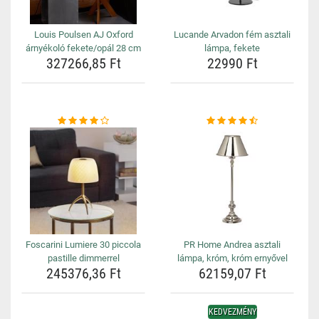
Louis Poulsen AJ Oxford
Lucande Arvadon fém asztali
árnyékoló fekete/opál 28 cm
lámpa, fekete
327266,85 Ft
22990 Ft
Foscarini Lumiere 30 piccola
PR Home Andrea asztali
pastille dimmerrel
lámpa, króm, króm ernyővel
245376,36 Ft
62159,07 Ft
KEDVEZMÉNY