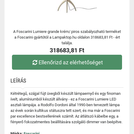
A Foscarini Lumiere grande krém/ piros szabályozható terméket
a Foscarini gyártótól a Lampaktop.hu oldalon 318683,81 Ft - ért
találja.
318683,81 Ft
Ellenőrizd az elérhetőséget
LEÍRÁS
Kétrétegű, szájjal fújt üvegből készült lámpaernyő és egy finoman
ívelt, alumíniumból készült állvány - ez a Foscarini Lumiere LED
asztali lámpája. a Rodolfo Dordoni által 1990-ben tervezett lámpa
az évek során kultikus státuszra tett szert, és ma már a Foscarini
par excellence bestsellerének számít. Az átlátszó kábelbe egy, a
fényerő fokozatmentes beállítására szolgáló dimmer van beépítve.
Márka:
Foscarini