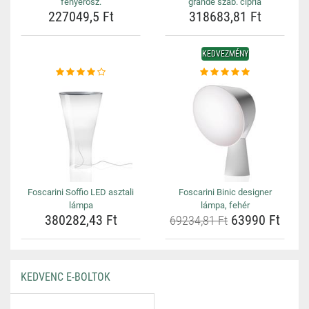
fényerősz.
grande szab. cipria
227049,5 Ft
318683,81 Ft
KEDVEZMÉNY
Foscarini Soffio LED asztali
Foscarini Binic designer
lámpa
lámpa, fehér
380282,43 Ft
63990 Ft
69234,81 Ft
KEDVENC E-BOLTOK