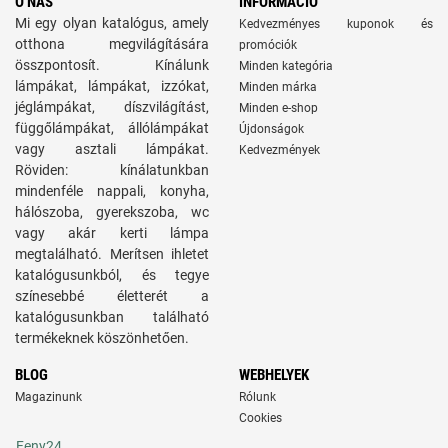
O NÁS
INFORMÁCIÓ
Mi egy olyan katalógus, amely
Kedvezményes kuponok és
otthona megvilágítására
promóciók
összpontosít. Kínálunk
Minden kategória
lámpákat, lámpákat, izzókat,
Minden márka
jéglámpákat, díszvilágítást,
Minden e-shop
függőlámpákat, állólámpákat
Újdonságok
vagy asztali lámpákat.
Kedvezmények
Röviden: kínálatunkban
mindenféle nappali, konyha,
hálószoba, gyerekszoba, wc
vagy akár kerti lámpa
megtalálható. Merítsen ihletet
katalógusunkból, és tegye
színesebbé életterét a
katalógusunkban található
termékeknek köszönhetően.
BLOG
WEBHELYEK
Magazinunk
Rólunk
Cookies
Feny24