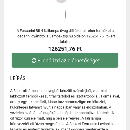
A Foscarini Bit 4 falilámpa üveg diffúzorral fehér terméket a
Foscarini gyártótól a Lampaktop.hu oldalon 126251,76 Ft - ért
találja.
126251,76 Ft
Ellenőrizd az elérhetőséget
LEÍRÁS
A Bit 4 fali lámpa ipari üvegből készült szórófejből, valamint
lakkozott fémből készült fali tartóból és izzótartóból áll. Formájával,
amely egy lekerekített, kissé torz háromszögre emlékeztet,
különleges látványt nyújt a nappaliban vagy az előszobában. A
vezérlés az átlátszó dugókábelbe épített kapcsolóval történik. A
diffúzor külseje matt, míg a belseje fényes. A fali lámpa
környezetét diffúzan megvilágítja. A Bit 4-et Ferruccio Laviani olasz
tervező és építész tervezte, aki már 1992-ben megtervezte a