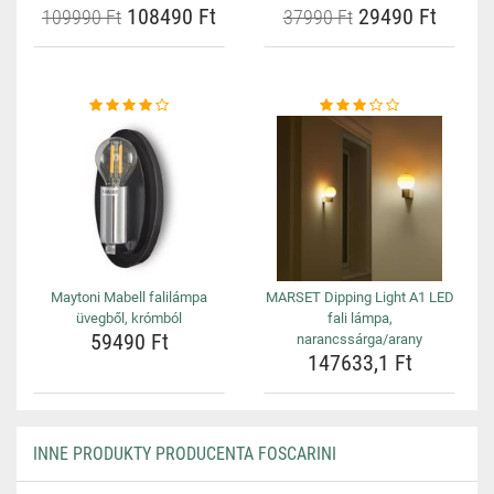
108490 Ft
29490 Ft
109990 Ft
37990 Ft
Maytoni Mabell falilámpa
MARSET Dipping Light A1 LED
üvegből, krómból
fali lámpa,
59490 Ft
narancssárga/arany
147633,1 Ft
INNE PRODUKTY PRODUCENTA FOSCARINI