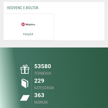
KEDVENC E-BOLTOK
Feny24
53580
TERMÉKEK
229
KATEGÓRIÁK
363
MÁRKÁK