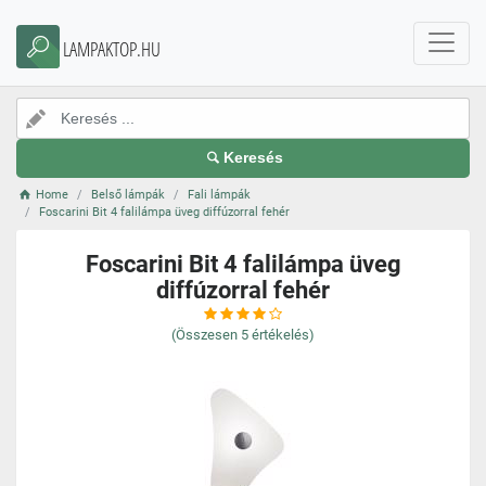
LAMPAKTOP.HU
Keresés
Home
Belső lámpák
Fali lámpák
Foscarini Bit 4 falilámpa üveg diffúzorral fehér
Foscarini Bit 4 falilámpa üveg
diffúzorral fehér
(Összesen
5
értékelés)