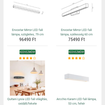
Envostar Mirror LED fali
Envostar Mirror LED fali
lámpa, szögletes, 79 cm
lámpa, szélesség 60 cm
96490 Ft
75490 Ft
KEDVEZMÉNY
KEDVEZMÉNY
Quitani Lysia LED fali világítás,
Arcchio Karam LED fali lámpa,
oxidált/fekete
53 cm, fehér