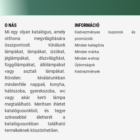
O NÁS
INFORMÁCIÓ
Mi egy olyan katalógus, amely
Kedvezményes kuponok és
otthona megvilágítására
promóciók
összpontosít. Kínálunk
Minden kategória
lámpákat, lámpákat, izzókat,
Minden márka
jéglámpákat, díszvilágítást,
Minden e-shop
függőlámpákat, állólámpákat
Újdonságok
vagy asztali lámpákat.
Kedvezmények
Röviden: kínálatunkban
mindenféle nappali, konyha,
hálószoba, gyerekszoba, wc
vagy akár kerti lámpa
megtalálható. Merítsen ihletet
katalógusunkból, és tegye
színesebbé életterét a
katalógusunkban található
termékeknek köszönhetően.