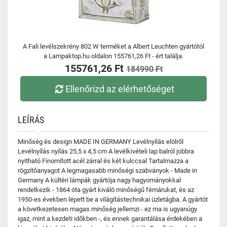
A Fali levélszekrény 802 W terméket a Albert Leuchten gyártótól
a Lampaktop.hu oldalon 155761,26 Ft - ért találja.
155761,26 Ft
184990 Ft
Ellenőrizd az elérhetőséget
LEÍRÁS
Minőség és design MADE IN GERMANY Levélnyílás elölről
Levélnyílás nyílás 25,5 x 4,5 cm A levélkivételi lap balról jobbra
nyitható Finomított acél zárral és két kulccsal Tartalmazza a
rögzítőanyagot A legmagasabb minőségi szabványok - Made in
Germany A kültéri lámpák gyártója nagy hagyományokkal
rendelkezik - 1864 óta gyárt kiváló minőségű fémárukat, és az
1950-es években lépett be a világítástechnikai üzletágba. A gyártót
a következetesen magas minőség jellemzi - ez ma is ugyanúgy
igaz, mint a kezdeti időkben -, és ennek garantálása érdekében a