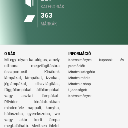
KATEGÓRIÁK
363
MÁRKÁK
O NÁS
INFORMÁCIÓ
Mi egy olyan katalógus, amely
Kedvezményes kuponok és
otthona megvilágítására
promóciók
összpontosít. Kínálunk
Minden kategória
lámpákat, lámpákat, izzókat,
Minden márka
jéglámpákat, díszvilágítást,
Minden e-shop
függőlámpákat, állólámpákat
Újdonságok
vagy asztali lámpákat.
Kedvezmények
Röviden: kínálatunkban
mindenféle nappali, konyha,
hálószoba, gyerekszoba, wc
vagy akár kerti lámpa
megtalálható. Merítsen ihletet