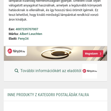
lámpákat kizárólag Németországban gyártják. Emellett csak olyan
válogatott anyagokat használnak, amelyek a legdurvább környezeti
hatásoknak is ellenállnak, és így hosszú távú örömöt ígérnek. Ez
teszi lehetővé, hogy kiváló minőségű lámpáinkat rendkívül vonzó
áron kínáljuk.
Ean:
4007235707007
Márka:
Albert Leuchten
Eladó:
Feny24
További információkért az eladótól
INNE PRODUKTY Z KATEGORII POSTALÁDÁK FALRA