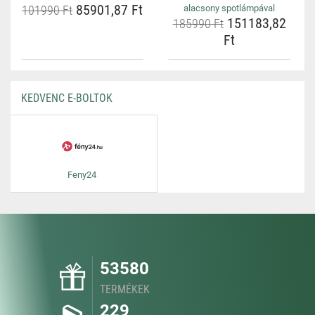
85901,87 Ft
101990 Ft
alacsony spotlámpával
151183,82
185990 Ft
Ft
KEDVENC E-BOLTOK
Feny24
53580
TERMÉKEK
229