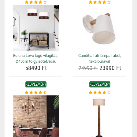
Euluna Levo lógó világítás,
Canditia fali lámpa fából,
Ø40cm tölgy sötét/ecru
textilbúrával
58490 Ft
23990 Ft
24990 Ft
KEDVEZMÉNY
KEDVEZMÉNY