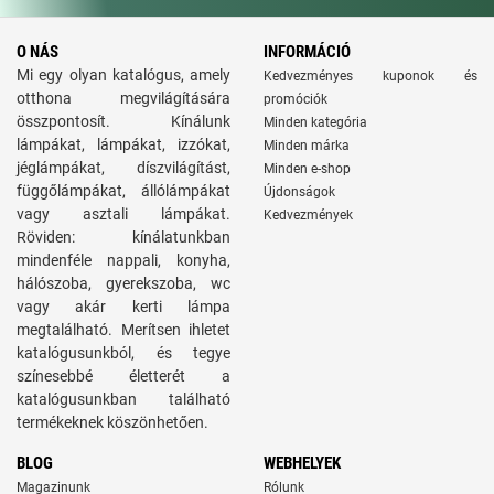
O NÁS
INFORMÁCIÓ
Mi egy olyan katalógus, amely
Kedvezményes kuponok és
otthona megvilágítására
promóciók
összpontosít. Kínálunk
Minden kategória
lámpákat, lámpákat, izzókat,
Minden márka
jéglámpákat, díszvilágítást,
Minden e-shop
függőlámpákat, állólámpákat
Újdonságok
vagy asztali lámpákat.
Kedvezmények
Röviden: kínálatunkban
mindenféle nappali, konyha,
hálószoba, gyerekszoba, wc
vagy akár kerti lámpa
megtalálható. Merítsen ihletet
katalógusunkból, és tegye
színesebbé életterét a
katalógusunkban található
termékeknek köszönhetően.
BLOG
WEBHELYEK
Magazinunk
Rólunk