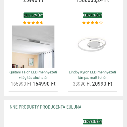
25990 Ft
1386065,24 Ft
KEDVEZMÉNY
KEDVEZMÉNY
Quitani Talon LED mennyezeti
Lindby Kyron LED mennyezeti
világítás alu/natúr
lámpa, matt fehér
164990 Ft
20990 Ft
165990 Ft
33990 Ft
INNE PRODUKTY PRODUCENTA EULUNA
KEDVEZMÉNY