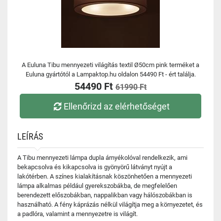
A Euluna Tibu mennyezeti világítás textil Ø50cm pink terméket a
Euluna gyártótól a Lampaktop.hu oldalon 54490 Ft - ért találja.
54490 Ft
61990 Ft
Ellenőrizd az elérhetőséget
LEÍRÁS
A Tibu mennyezeti lámpa dupla árnyékolóval rendelkezik, ami
bekapcsolva és kikapcsolva is gyönyörű látványt nyújt a
lakótérben. A színes kialakításnak köszönhetően a mennyezeti
lámpa alkalmas például gyerekszobákba, de megfelelően
berendezett előszobákban, nappalikban vagy hálószobákban is
használható. A fény káprázás nélkül világítja meg a környezetet, és
a padlóra, valamint a mennyezetre is világít.