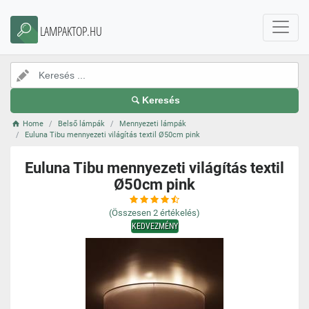
LAMPAKTOP.HU
Keresés
Home
Belső lámpák
Mennyezeti lámpák
Euluna Tibu mennyezeti világítás textil Ø50cm pink
Euluna Tibu mennyezeti világítás textil
Ø50cm pink
(Összesen
2
értékelés)
KEDVEZMÉNY