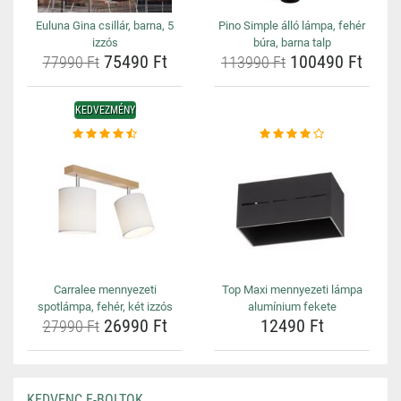
Euluna Gina csillár, barna, 5
Pino Simple álló lámpa, fehér
izzós
búra, barna talp
75490 Ft
100490 Ft
77990 Ft
113990 Ft
KEDVEZMÉNY
Carralee mennyezeti
Top Maxi mennyezeti lámpa
spotlámpa, fehér, két izzós
alumínium fekete
26990 Ft
12490 Ft
27990 Ft
KEDVENC E-BOLTOK