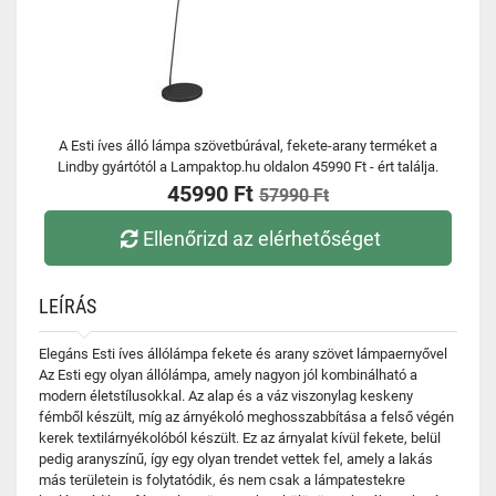
A Esti íves álló lámpa szövetbúrával, fekete-arany terméket a
Lindby gyártótól a Lampaktop.hu oldalon 45990 Ft - ért találja.
45990 Ft
57990 Ft
Ellenőrizd az elérhetőséget
LEÍRÁS
Elegáns Esti íves állólámpa fekete és arany szövet lámpaernyővel
Az Esti egy olyan állólámpa, amely nagyon jól kombinálható a
modern életstílusokkal. Az alap és a váz viszonylag keskeny
fémből készült, míg az árnyékoló meghosszabbítása a felső végén
kerek textilárnyékolóból készült. Ez az árnyalat kívül fekete, belül
pedig aranyszínű, így egy olyan trendet vettek fel, amely a lakás
más területein is folytatódik, és nem csak a lámpatestekre