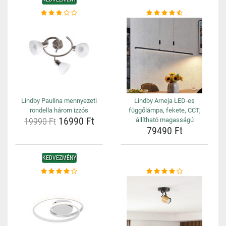
Lindby Paulina mennyezeti
Lindby Arneja LED-es
rondella három izzós
függőlámpa, fekete, CCT,
16990 Ft
19990 Ft
állítható magasságú
79490 Ft
KEDVEZMÉNY