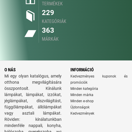
TERMÉKEK
229
KATEGÓRIÁK
363
MÁRKÁK
O NÁS
INFORMÁCIÓ
Mi egy olyan katalógus, amely
Kedvezményes kuponok és
otthona megvilágítására
promóciók
összpontosít. Kínálunk
Minden kategória
lámpákat, lámpákat, izzókat,
Minden márka
jéglámpákat, díszvilágítást,
Minden e-shop
függőlámpákat, állólámpákat
Újdonságok
vagy asztali lámpákat.
Kedvezmények
Röviden: kínálatunkban
mindenféle nappali, konyha,
hálószoba, gyerekszoba, wc