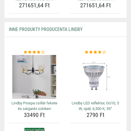
271651,64 Ft
271651,64 Ft
INNE PRODUKTY PRODUCENTA LINDBY
Lindby Prospa csillár fekete
Lindby LED reflektor, GU10, 5
és sárgaréz színben
W, opál, 6,500 K, 55°
33490 Ft
2790 Ft
KEDVEZMÉNY