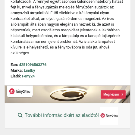
korlátozódik. A fénnyel együtt azonban különösen hatékony hatást
fejt ki, mivel a fénysugárzás meleg és fényűzően sugárzik az
aranyszínű árnyalatból. Ettől eltekintve a két árnyalat olyan
kontrasztot alkot, amelyet igazán érdemes megnézni. Az íves
állólámpák általában nagyon elegánsan néznek ki, de azért is
népszerűek, mert csodálatos megoldást jelentenek a lakótérben
kialakult helyproblémára, és a lámpatalp és a kanapé tájképének
kombinálása már nem jelent problémát. Az ív alakú lámpatest
kívülre is elhelyezhető, és a fény továbbra is oda jut, ahová
szükséges.
Ean:
4251096563276
Márka:
Lindby
Eladó:
Feny24
További információkért az eladótól