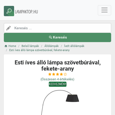
LAMPAKTOP.HU
Keresés
Home
Belső lámpák
Állólámpák
Ívelt állólámpák
Esti íves álló lámpa szövetbúrával, fekete-arany
Esti íves álló lámpa szövetbúrával,
fekete-arany
(Összesen
4
értékelés)
KEDVEZMÉNY