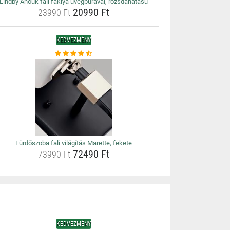
Lindby Anouk fali fáklya üvegbúrával, rozsdahatású
20990 Ft
23990 Ft
KEDVEZMÉNY
Fürdőszoba fali világítás Marette, fekete
72490 Ft
73990 Ft
KEDVEZMÉNY