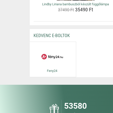
Lindby Liriana bambuszból készült függőlámpa
35490 Ft
37490 Ft
KEDVENC E-BOLTOK
Feny24
53580