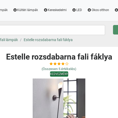
ámpák
Kültéri lámpák
Kereskedelmi
LED
Okos otthon
fali lámpák
Estelle rozsdabarna fali fáklya
Estelle rozsdabarna fali fáklya
(Összesen
5
értékelés)
KEDVEZMÉNY