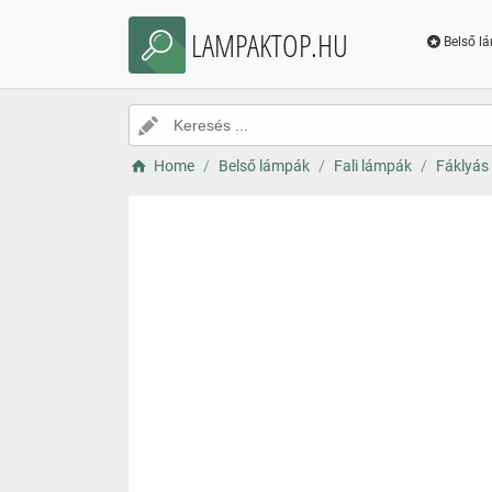
LAMPAKTOP.HU
Belső l
Home
Belső lámpák
Fali lámpák
Fáklyás 