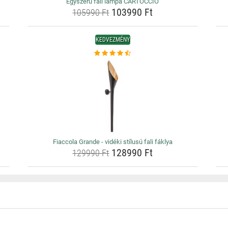
Egyszerű fali lámpa CARTOCCIO
103990 Ft
105990 Ft
KEDVEZMÉNY
Fiaccola Grande - vidéki stílusú fali fáklya
128990 Ft
129990 Ft