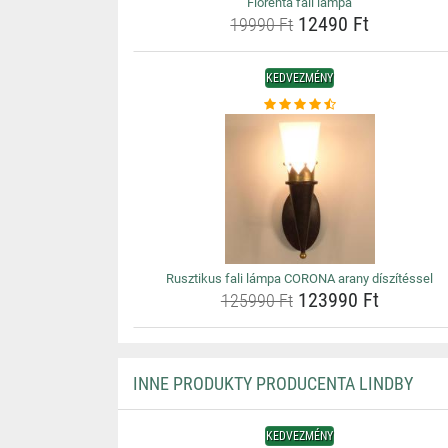
Florenta fali lámpa
12490 Ft
19990 Ft
KEDVEZMÉNY
Rusztikus fali lámpa CORONA arany díszítéssel
123990 Ft
125990 Ft
INNE PRODUKTY PRODUCENTA LINDBY
KEDVEZMÉNY