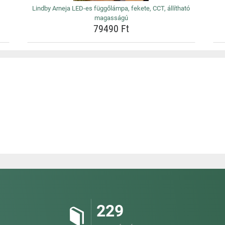
Lindby Arneja LED-es függőlámpa, fekete, CCT, állítható
magasságú
79490 Ft
229