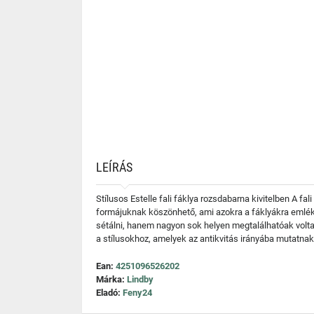
LEÍRÁS
Stílusos Estelle fali fáklya rozsdabarna kivitelben A f
formájuknak köszönhető, ami azokra a fáklyákra emlékez
sétálni, hanem nagyon sok helyen megtalálhatóak voltak.
a stílusokhoz, amelyek az antikvitás irányába mutatnak,
Ean:
4251096526202
Márka:
Lindby
Eladó:
Feny24