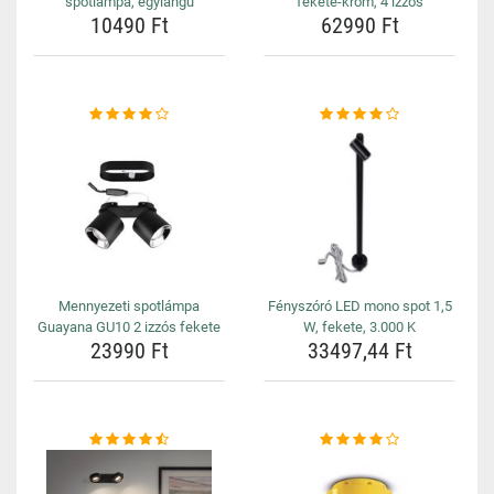
spotlámpa, egylángú
fekete-króm, 4 izzós
10490 Ft
62990 Ft
Mennyezeti spotlámpa
Fényszóró LED mono spot 1,5
Guayana GU10 2 izzós fekete
W, fekete, 3.000 K
23990 Ft
33497,44 Ft