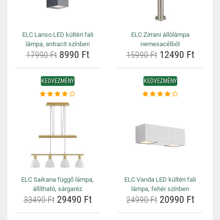
ELC Lanso LED kültéri fali
ELC Zirrani állólámpa
lámpa, antracit színben
nemesacélból
8990 Ft
12490 Ft
17990 Ft
15990 Ft
KEDVEZMÉNY
KEDVEZMÉNY
ELC Saikana függő lámpa,
ELC Vanda LED kültéri fali
állítható, sárgaréz
lámpa, fehér színben
29490 Ft
20990 Ft
33490 Ft
24990 Ft