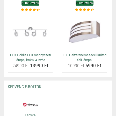
KEDVEZMÉNY
KEDVEZMÉNY
ELC Tioklia LED mennyezeti
ELC Galzaranemesacél kültéri
lámpa, króm, 4 izzós
fali lámpa
13990 Ft
5990 Ft
24990 Ft
10990 Ft
KEDVENC E-BOLTOK
Feny24