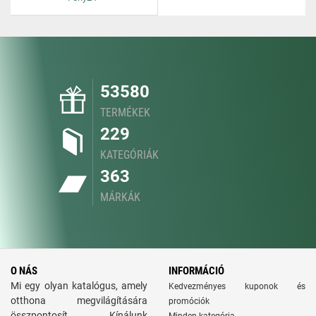
53580
TERMÉKEK
229
KATEGÓRIÁK
363
MÁRKÁK
O NÁS
INFORMÁCIÓ
Mi egy olyan katalógus, amely
Kedvezményes kuponok és
otthona megvilágítására
promóciók
összpontosít. Kínálunk