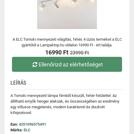
A ELC Tomoki mennyezeti világítás, fehér, 4 izzós terméket a ELC
gyártótól a Lampaktop.hu oldalon 16990 Ft - ért találja.
16990 Ft
23990 Ft
Ellenőrizd az elérhetőséget
LEÍRÁS
A Tomoki mennyezeti lámpa fémből készült, fehér felülettel. Az
állítható ernyők henger alakúak, és összességében az eredmény
egy stílusos megjelenés, modern karakterrel és diszkrét
kifejezéssel.
Ean:
4251096575491
Márka:
ELC