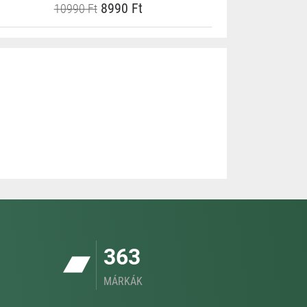
8990 Ft
10990 Ft
363
MÁRKÁK