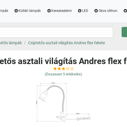
ámpák
Kültéri lámpák
Kereskedelmi
LED
Okos otthon
tetős lámpák
Csíptetős asztali világítás Andres flex fekete
etős asztali világítás Andres flex 
(Összesen
5
értékelés)