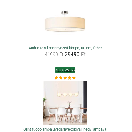
Andria textil mennyezeti lámpa, 60 cm, fehér
39490 Ft
41990 Ft
KEDVEZMÉNY
Glint függőlámpa üvegárnyékolóval, négy lámpával