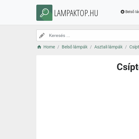
LAMPAKTOP.HU
Belső l
Home
Belső lámpák
Asztali lámpák
Csíp
Csípt