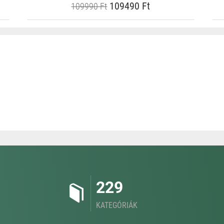
109490 Ft
109990 Ft
229
KATEGÓRIÁK