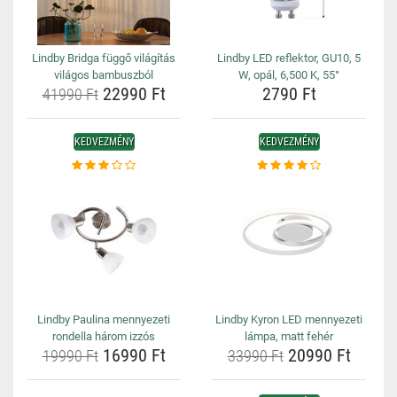
Lindby Bridga függő világítás
Lindby LED reflektor, GU10, 5
világos bambuszból
W, opál, 6,500 K, 55°
22990 Ft
2790 Ft
41990 Ft
KEDVEZMÉNY
KEDVEZMÉNY
Lindby Paulina mennyezeti
Lindby Kyron LED mennyezeti
rondella három izzós
lámpa, matt fehér
16990 Ft
20990 Ft
19990 Ft
33990 Ft