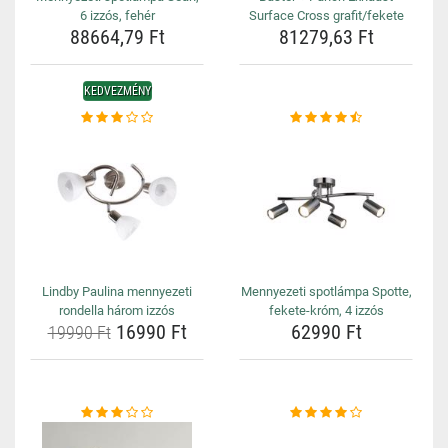
6 izzós, fehér
Surface Cross grafit/fekete
88664,79 Ft
81279,63 Ft
KEDVEZMÉNY
Lindby Paulina mennyezeti
Mennyezeti spotlámpa Spotte,
rondella három izzós
fekete-króm, 4 izzós
16990 Ft
62990 Ft
19990 Ft