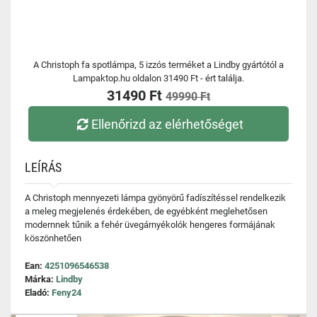
A Christoph fa spotlámpa, 5 izzós terméket a Lindby gyártótól a
Lampaktop.hu oldalon 31490 Ft - ért találja.
31490 Ft
49990 Ft
Ellenőrizd az elérhetőséget
LEÍRÁS
A Christoph mennyezeti lámpa gyönyörű fadíszítéssel rendelkezik
a meleg megjelenés érdekében, de egyébként meglehetősen
modernnek tűnik a fehér üvegárnyékolók hengeres formájának
köszönhetően
Ean:
4251096546538
Márka:
Lindby
Eladó:
Feny24