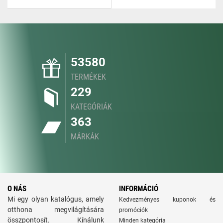
53580
TERMÉKEK
229
KATEGÓRIÁK
363
MÁRKÁK
O NÁS
INFORMÁCIÓ
Mi egy olyan katalógus, amely
Kedvezményes kuponok és
otthona megvilágítására
promóciók
összpontosít. Kínálunk
Minden kategória