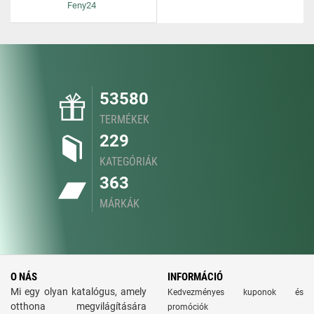
Feny24
53580
TERMÉKEK
229
KATEGÓRIÁK
363
MÁRKÁK
O NÁS
INFORMÁCIÓ
Mi egy olyan katalógus, amely
Kedvezményes kuponok és
otthona megvilágítására
promóciók