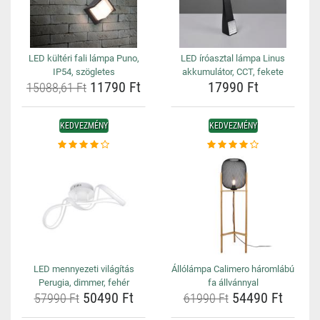
LED kültéri fali lámpa Puno,
LED íróasztal lámpa Linus
IP54, szögletes
akkumulátor, CCT, fekete
11790 Ft
17990 Ft
15088,61 Ft
KEDVEZMÉNY
KEDVEZMÉNY
LED mennyezeti világítás
Állólámpa Calimero háromlábú
Perugia, dimmer, fehér
fa állvánnyal
50490 Ft
54490 Ft
57990 Ft
61990 Ft