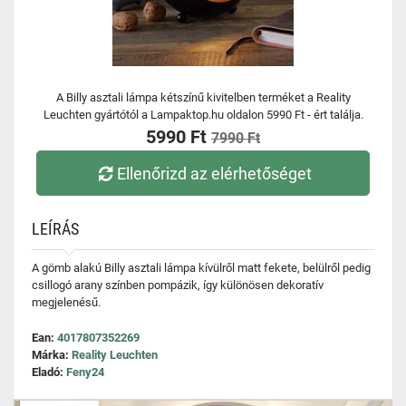
A Billy asztali lámpa kétszínű kivitelben terméket a Reality
Leuchten gyártótól a Lampaktop.hu oldalon 5990 Ft - ért találja.
5990 Ft
7990 Ft
Ellenőrizd az elérhetőséget
LEÍRÁS
A gömb alakú Billy asztali lámpa kívülről matt fekete, belülről pedig
csillogó arany színben pompázik, így különösen dekoratív
megjelenésű.
Ean:
4017807352269
Márka:
Reality Leuchten
Eladó:
Feny24