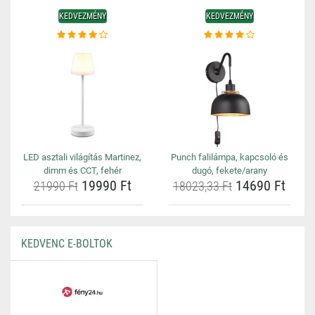
KEDVEZMÉNY
KEDVEZMÉNY
LED asztali világítás Martinez,
Punch falilámpa, kapcsoló és
dimm és CCT, fehér
dugó, fekete/arany
19990 Ft
14690 Ft
21990 Ft
18023,33 Ft
KEDVENC E-BOLTOK