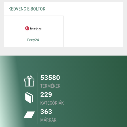
KEDVENC E-BOLTOK
Feny24
53580
TERMÉKEK
229
KATEGÓRIÁK
363
MÁRKÁK