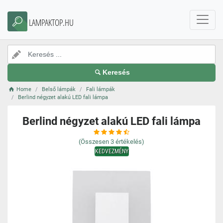
LAMPAKTOP.HU
Keresés
Home
Belső lámpák
Fali lámpák
Berlind négyzet alakú LED fali lámpa
Berlind négyzet alakú LED fali lámpa
(Összesen
3
értékelés)
KEDVEZMÉNY