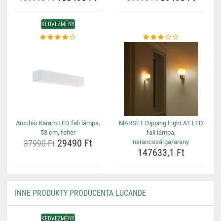
KEDVEZMÉNY
Arcchio Karam LED fali lámpa,
MARSET Dipping Light A1 LED
53 cm, fehér
fali lámpa,
29490 Ft
37990 Ft
narancssárga/arany
147633,1 Ft
INNE PRODUKTY PRODUCENTA LUCANDE
KEDVEZMÉNY