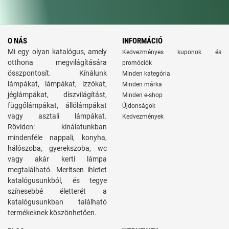
O NÁS
INFORMÁCIÓ
Mi egy olyan katalógus, amely
Kedvezményes kuponok és
otthona megvilágítására
promóciók
összpontosít. Kínálunk
Minden kategória
lámpákat, lámpákat, izzókat,
Minden márka
jéglámpákat, díszvilágítást,
Minden e-shop
függőlámpákat, állólámpákat
Újdonságok
vagy asztali lámpákat.
Kedvezmények
Röviden: kínálatunkban
mindenféle nappali, konyha,
hálószoba, gyerekszoba, wc
vagy akár kerti lámpa
megtalálható. Merítsen ihletet
katalógusunkból, és tegye
színesebbé életterét a
katalógusunkban található
termékeknek köszönhetően.