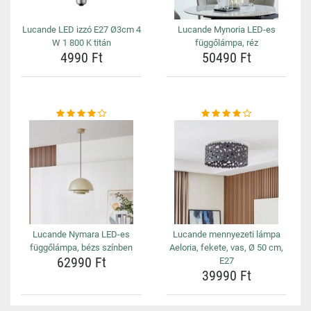
Lucande LED izzó E27 Ø3cm 4
Lucande Mynoria LED-es
W 1 800 K titán
függőlámpa, réz
4990 Ft
50490 Ft
Lucande Nymara LED-es
Lucande mennyezeti lámpa
függőlámpa, bézs színben
Aeloria, fekete, vas, Ø 50 cm,
62990 Ft
E27
39990 Ft