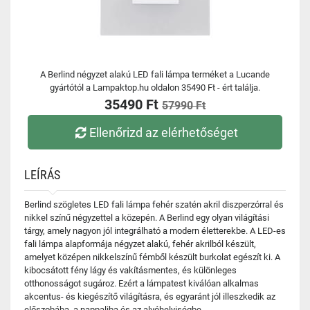
A Berlind négyzet alakú LED fali lámpa terméket a Lucande
gyártótól a Lampaktop.hu oldalon 35490 Ft - ért találja.
35490 Ft
57990 Ft
Ellenőrizd az elérhetőséget
LEÍRÁS
Berlind szögletes LED fali lámpa fehér szatén akril diszperzórral és
nikkel színű négyzettel a közepén. A Berlind egy olyan világítási
tárgy, amely nagyon jól integrálható a modern életterekbe. A LED-es
fali lámpa alapformája négyzet alakú, fehér akrilból készült,
amelyet középen nikkelszínű fémből készült burkolat egészít ki. A
kibocsátott fény lágy és vakításmentes, és különleges
otthonosságot sugároz. Ezért a lámpatest kiválóan alkalmas
akcentus- és kiegészítő világításra, és egyaránt jól illeszkedik az
előszobába, a nappaliba és az alvóhelyiségbe.