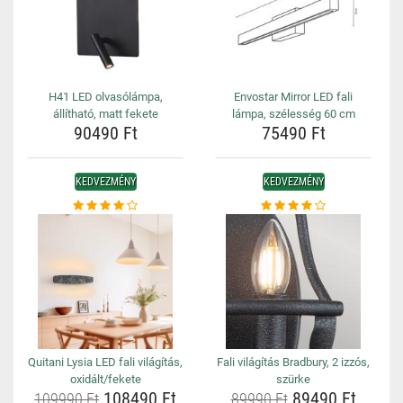
H41 LED olvasólámpa,
Envostar Mirror LED fali
állítható, matt fekete
lámpa, szélesség 60 cm
90490 Ft
75490 Ft
KEDVEZMÉNY
KEDVEZMÉNY
Quitani Lysia LED fali világítás,
Fali világítás Bradbury, 2 izzós,
oxidált/fekete
szürke
108490 Ft
89490 Ft
109990 Ft
89990 Ft