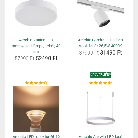
Arcchio Vanida LED
Arcchio Candra LED sínes
mennyezeti lámpa, fehér, 40
spot, fehér 26,5W 4000K
31490 Ft
cm
37990 Ft
52490 Ft
57990 Ft
KEDVEZMÉNY
Arcchio LED reflektor GU10
Arcchio Answin LED lógó