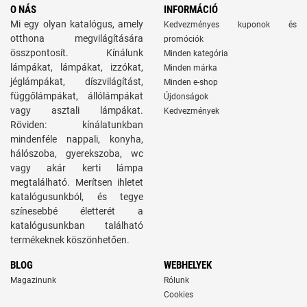
O NÁS
INFORMÁCIÓ
Mi egy olyan katalógus, amely
Kedvezményes kuponok és
otthona megvilágítására
promóciók
összpontosít. Kínálunk
Minden kategória
lámpákat, lámpákat, izzókat,
Minden márka
jéglámpákat, díszvilágítást,
Minden e-shop
függőlámpákat, állólámpákat
Újdonságok
vagy asztali lámpákat.
Kedvezmények
Röviden: kínálatunkban
mindenféle nappali, konyha,
hálószoba, gyerekszoba, wc
vagy akár kerti lámpa
megtalálható. Merítsen ihletet
katalógusunkból, és tegye
színesebbé életterét a
katalógusunkban található
termékeknek köszönhetően.
BLOG
WEBHELYEK
Magazinunk
Rólunk
Cookies