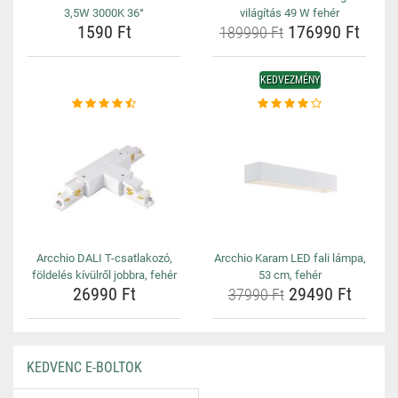
3,5W 3000K 36°
világítás 49 W fehér
1590 Ft
176990 Ft
189990 Ft
KEDVEZMÉNY
Arcchio DALI T-csatlakozó,
Arcchio Karam LED fali lámpa,
földelés kívülről jobbra, fehér
53 cm, fehér
26990 Ft
29490 Ft
37990 Ft
KEDVENC E-BOLTOK