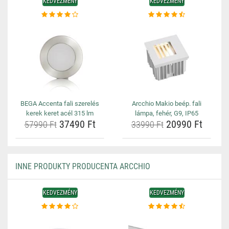
KEDVEZMÉNY
KEDVEZMÉNY
BEGA Accenta fali szerelés
Arcchio Makio beép. fali
kerek keret acél 315 lm
lámpa, fehér, G9, IP65
37490 Ft
20990 Ft
57990 Ft
33990 Ft
INNE PRODUKTY PRODUCENTA ARCCHIO
KEDVEZMÉNY
KEDVEZMÉNY