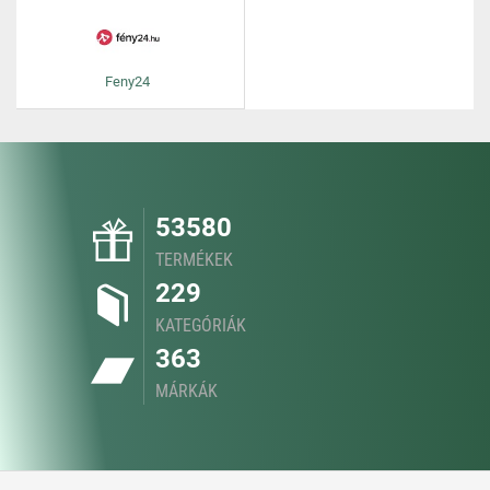
Feny24
53580
TERMÉKEK
229
KATEGÓRIÁK
363
MÁRKÁK