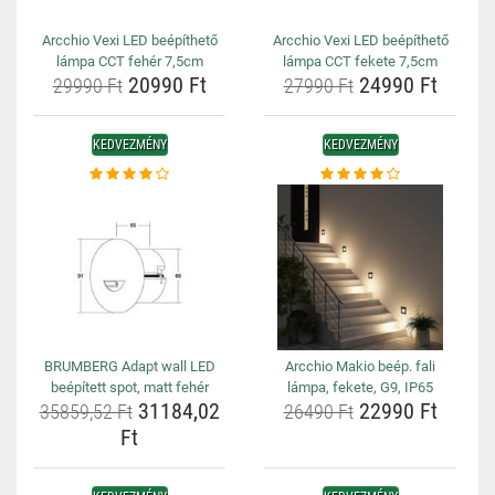
Arcchio Vexi LED beépíthető
Arcchio Vexi LED beépíthető
lámpa CCT fehér 7,5cm
lámpa CCT fekete 7,5cm
20990 Ft
24990 Ft
29990 Ft
27990 Ft
KEDVEZMÉNY
KEDVEZMÉNY
BRUMBERG Adapt wall LED
Arcchio Makio beép. fali
beépített spot, matt fehér
lámpa, fekete, G9, IP65
31184,02
22990 Ft
35859,52 Ft
26490 Ft
Ft