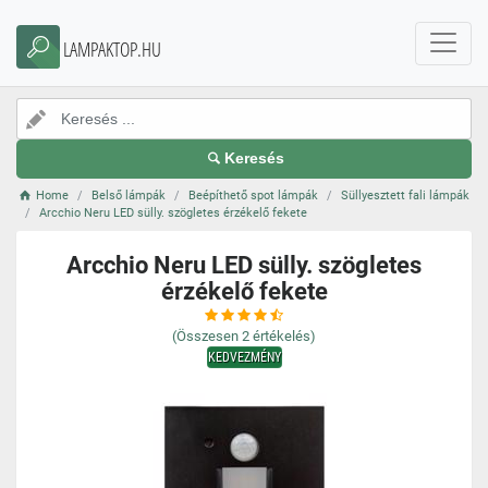
LAMPAKTOP.HU
Keresés
Home
Belső lámpák
Beépíthető spot lámpák
Süllyesztett fali lámpák
Arcchio Neru LED sülly. szögletes érzékelő fekete
Arcchio Neru LED sülly. szögletes
érzékelő fekete
(Összesen
2
értékelés)
KEDVEZMÉNY