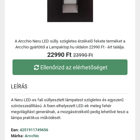
A Arcchio Neru LED sülly. szögletes érzékelő fekete terméket a
Arcchio gyártótól a Lampaktop.hu oldalon 22990 Ft - ért találja.
22990 Ft
23990 Ft
Ellenőrizd az elérhetőséget
LEÍRÁS
A Neru LED-es fali süllyesztett lámpatest szögletes és egyszerű
színösszeállítású. A fixen elhelyezett LED-ek meleg fehér
megvilágítást generálnak, a mozgásérzékelő pedig lehetővé teszi a
lámpa praktikus működését.
Ean:
4251911749656
Márka:
Arcchio