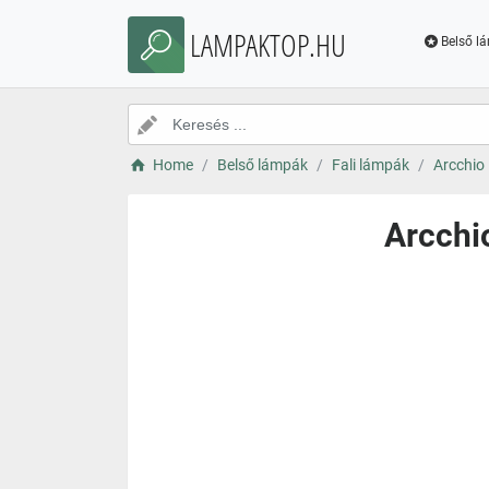
LAMPAKTOP.HU
Belső l
Home
Belső lámpák
Fali lámpák
Arcchio 
Arcchi