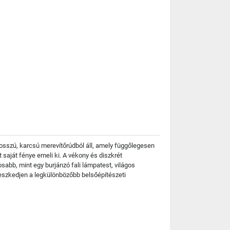
osszú, karcsú merevítőrúdból áll, amely függőlegesen
t saját fénye emeli ki. A vékony és diszkrét
abb, mint egy burjánzó fali lámpatest, világos
leszkedjen a legkülönbözőbb belsőépítészeti