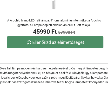
A Arcchio Ivano LED fali lámpa, 91 cm, alumínium terméket a Arcchio
gyártótól a Lampaktop.hu oldalon 45990 Ft - ért találja.
45990 Ft
57990 Ft
Ellenőrizd az elérhetőséget
ED-es fali lámpa modern és karcsú megjelenésével győz meg. A lámpatest egy h
revítő mögött helyezkednek el, és fényüket a fal felé irányítják, így a lámpateste
ideális egy előszoba vagy egy szűk szoba megvilágítására. Sokkal helytakarékos
gításnak. Visszafogott színezése lehetővé teszi, hogy a lámpatest könnyedén il