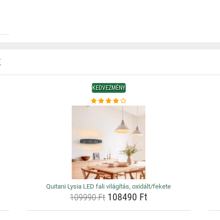
K
KEDVEZMÉNY
Quitani Lysia LED fali világítás, oxidált/fekete
108490 Ft
109990 Ft