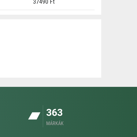
37490 Ft
363
MÁRKÁK