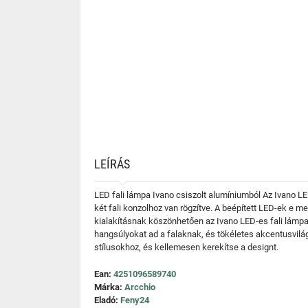
LEÍRÁS
LED fali lámpa Ivano csiszolt alumíniumból Az Ivano L
két fali konzolhoz van rögzítve. A beépített LED-ek e me
kialakításnak köszönhetően az Ivano LED-es fali lámpa 
hangsúlyokat ad a falaknak, és tökéletes akcentusvilá
stílusokhoz, és kellemesen kerekítse a designt.
Ean:
4251096589740
Márka:
Arcchio
Eladó:
Feny24