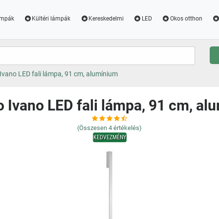
ámpák
Kültéri lámpák
Kereskedelmi
LED
Okos otthon
Ivano LED fali lámpa, 91 cm, alumínium
o Ivano LED fali lámpa, 91 cm, al
(Összesen
4
értékelés)
KEDVEZMÉNY