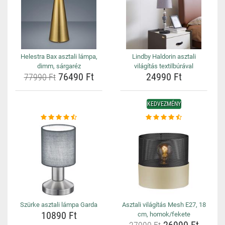
Helestra Bax asztali lámpa,
Lindby Haldorin asztali
dimm, sárgaréz
világítás textilbúrával
76490 Ft
24990 Ft
77990 Ft
KEDVEZMÉNY
Szürke asztali lámpa Garda
Asztali világítás Mesh E27, 18
10890 Ft
cm, homok/fekete