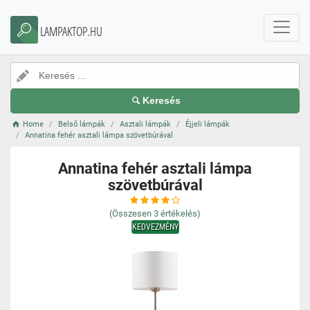
LAMPAKTOP.HU
Keresés
Home
Belső lámpák
Asztali lámpák
Éjjeli lámpák
Annatina fehér asztali lámpa szövetbúrával
Annatina fehér asztali lámpa
szövetbúrával
(Összesen
3
értékelés)
KEDVEZMÉNY