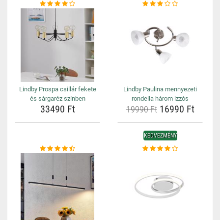
Lindby Prospa csillár fekete
Lindby Paulina mennyezeti
és sárgaréz színben
rondella három izzós
33490 Ft
16990 Ft
19990 Ft
KEDVEZMÉNY