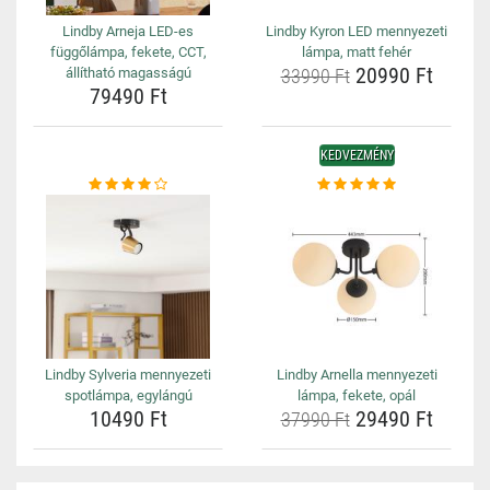
Lindby Arneja LED-es
Lindby Kyron LED mennyezeti
függőlámpa, fekete, CCT,
lámpa, matt fehér
20990 Ft
állítható magasságú
33990 Ft
79490 Ft
KEDVEZMÉNY
Lindby Sylveria mennyezeti
Lindby Arnella mennyezeti
spotlámpa, egylángú
lámpa, fekete, opál
10490 Ft
29490 Ft
37990 Ft