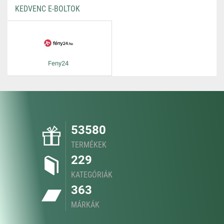
KEDVENC E-BOLTOK
Feny24
53580
TERMÉKEK
229
KATEGÓRIÁK
363
MÁRKÁK