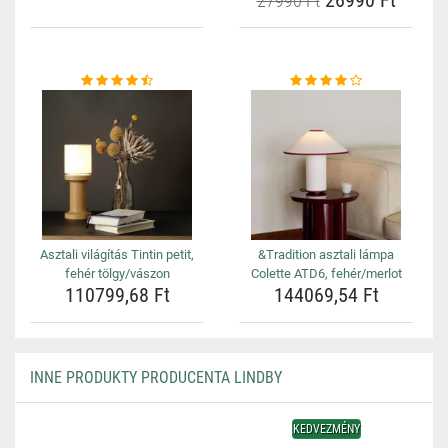
26990 Ft
27990 Ft
Asztali világítás Tintin petit,
&Tradition asztali lámpa
fehér tölgy/vászon
Colette ATD6, fehér/merlot
110799,68 Ft
144069,54 Ft
INNE PRODUKTY PRODUCENTA LINDBY
KEDVEZMÉNY