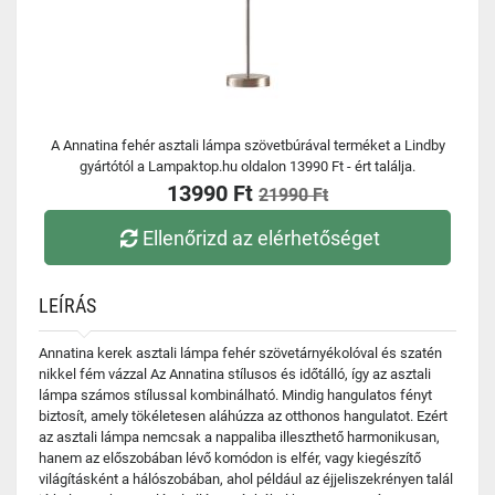
A Annatina fehér asztali lámpa szövetbúrával terméket a Lindby
gyártótól a Lampaktop.hu oldalon 13990 Ft - ért találja.
13990 Ft
21990 Ft
Ellenőrizd az elérhetőséget
LEÍRÁS
Annatina kerek asztali lámpa fehér szövetárnyékolóval és szatén
nikkel fém vázzal Az Annatina stílusos és időtálló, így az asztali
lámpa számos stílussal kombinálható. Mindig hangulatos fényt
biztosít, amely tökéletesen aláhúzza az otthonos hangulatot. Ezért
az asztali lámpa nemcsak a nappaliba illeszthető harmonikusan,
hanem az előszobában lévő komódon is elfér, vagy kiegészítő
világításként a hálószobában, ahol például az éjjeliszekrényen talál