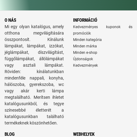
O NÁS
INFORMÁCIÓ
Mi egy olyan katalógus, amely
Kedvezményes kuponok és
otthona megvilágítására
promóciók
összpontosít. Kínálunk
Minden kategória
lámpákat, lámpákat, izzókat,
Minden márka
jéglámpákat, díszvilágítást,
Minden e-shop
függőlámpákat, állólámpákat
Újdonságok
vagy asztali lámpákat.
Kedvezmények
Röviden: kínálatunkban
mindenféle nappali, konyha,
hálószoba, gyerekszoba, wc
vagy akár kerti lámpa
megtalálható. Merítsen ihletet
katalógusunkból, és tegye
színesebbé életterét a
katalógusunkban található
termékeknek köszönhetően.
BLOG
WEBHELYEK