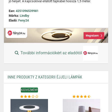
jó helyet. A kapcsolóval ellátott tápkábel hossza 1,5 méter.
Ean:
4251096539981
Márka:
Lindby
Eladó:
Feny24
További információkért az eladótól
INNE PRODUKTY Z KATEGORII ÉJJELI LÁMPÁK
KEDVEZMÉNY