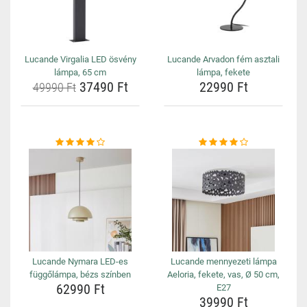
Lucande Virgalia LED ösvény
Lucande Arvadon fém asztali
lámpa, 65 cm
lámpa, fekete
37490 Ft
22990 Ft
49990 Ft
Lucande Nymara LED-es
Lucande mennyezeti lámpa
függőlámpa, bézs színben
Aeloria, fekete, vas, Ø 50 cm,
62990 Ft
E27
39990 Ft