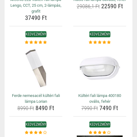
22590 Ft
Lengo, CCT, 25 cm, 2-lámpás,
29086,1 Ft
grafit
37490 Ft
KEDVEZMÉNY
KEDVEZMÉNY
Ferde nemesacél kültéri fali
Kültéri fali lámpa 400180
lámpa Lorian
ovális, fehér
8490 Ft
7490 Ft
8990 Ft
7990 Ft
KEDVEZMÉNY
KEDVEZMÉNY