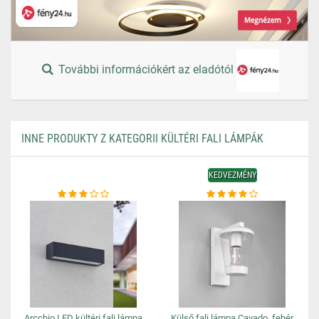
További információkért az eladótól
INNE PRODUKTY Z KATEGORII KÜLTÉRI FALI LÁMPÁK
KEDVEZMÉNY
Arcchio LED kültéri fali lámpa
Külső fali lámpa Cavado, fehér