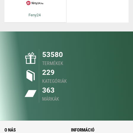
Feny24
53580
TERMÉKEK
229
KATEGÓRIÁK
363
MÁRKÁK
O NÁS
INFORMÁCIÓ