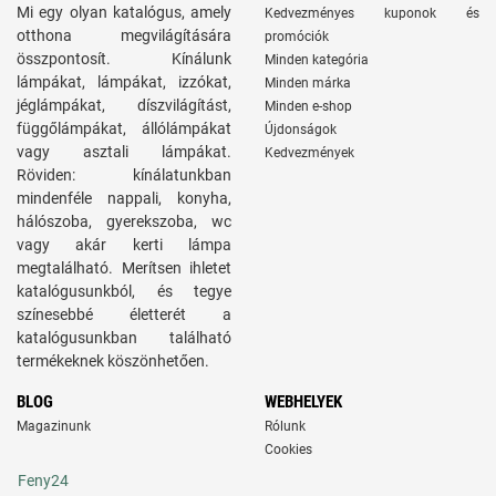
Mi egy olyan katalógus, amely
Kedvezményes kuponok és
otthona megvilágítására
promóciók
összpontosít. Kínálunk
Minden kategória
lámpákat, lámpákat, izzókat,
Minden márka
jéglámpákat, díszvilágítást,
Minden e-shop
függőlámpákat, állólámpákat
Újdonságok
vagy asztali lámpákat.
Kedvezmények
Röviden: kínálatunkban
mindenféle nappali, konyha,
hálószoba, gyerekszoba, wc
vagy akár kerti lámpa
megtalálható. Merítsen ihletet
katalógusunkból, és tegye
színesebbé életterét a
katalógusunkban található
termékeknek köszönhetően.
BLOG
WEBHELYEK
Magazinunk
Rólunk
Cookies
Feny24