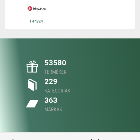
Feny24
53580
TERMÉKEK
229
KATEGÓRIÁK
363
MÁRKÁK