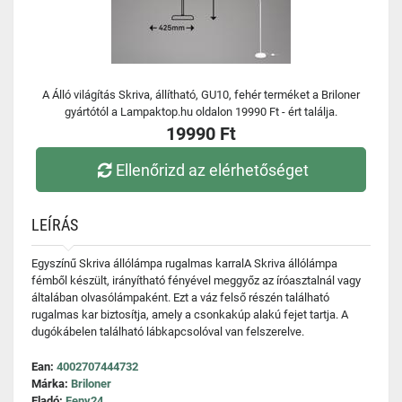
A Álló világítás Skriva, állítható, GU10, fehér terméket a Briloner
gyártótól a Lampaktop.hu oldalon 19990 Ft - ért találja.
19990 Ft
Ellenőrizd az elérhetőséget
LEÍRÁS
Egyszínű Skriva állólámpa rugalmas karralA Skriva állólámpa
fémből készült, irányítható fényével meggyőz az íróasztalnál vagy
általában olvasólámpaként. Ezt a váz felső részén található
rugalmas kar biztosítja, amely a csonkakúp alakú fejet tartja. A
dugókábelen található lábkapcsolóval van felszerelve.
Ean:
4002707444732
Márka:
Briloner
Eladó:
Feny24