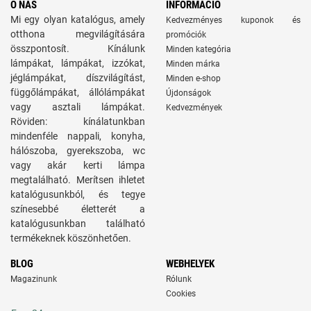
O NÁS
INFORMÁCIÓ
Mi egy olyan katalógus, amely
Kedvezményes kuponok és
otthona megvilágítására
promóciók
összpontosít. Kínálunk
Minden kategória
lámpákat, lámpákat, izzókat,
Minden márka
jéglámpákat, díszvilágítást,
Minden e-shop
függőlámpákat, állólámpákat
Újdonságok
vagy asztali lámpákat.
Kedvezmények
Röviden: kínálatunkban
mindenféle nappali, konyha,
hálószoba, gyerekszoba, wc
vagy akár kerti lámpa
megtalálható. Merítsen ihletet
katalógusunkból, és tegye
színesebbé életterét a
katalógusunkban található
termékeknek köszönhetően.
BLOG
WEBHELYEK
Magazinunk
Rólunk
Cookies