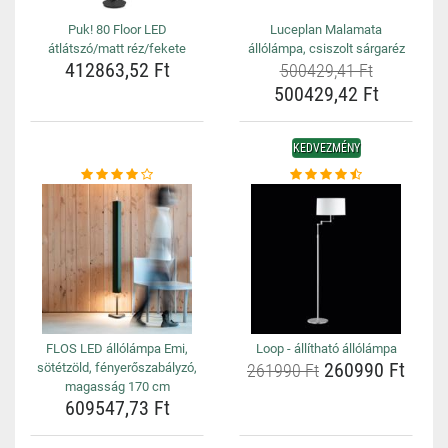
Puk! 80 Floor LED
Luceplan Malamata
átlátszó/matt réz/fekete
állólámpa, csiszolt sárgaréz
412863,52 Ft
500429,41 Ft
500429,42 Ft
KEDVEZMÉNY
FLOS LED állólámpa Emi,
Loop - állítható állólámpa
260990 Ft
sötétzöld, fényerőszabályzó,
261990 Ft
magasság 170 cm
609547,73 Ft