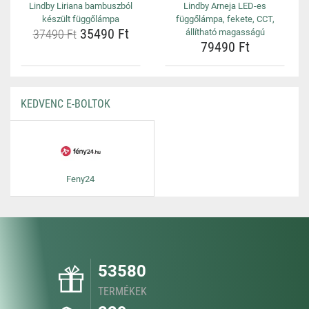
Lindby Liriana bambuszból
Lindby Arneja LED-es
készült függőlámpa
függőlámpa, fekete, CCT,
35490 Ft
37490 Ft
állítható magasságú
79490 Ft
KEDVENC E-BOLTOK
Feny24
53580
TERMÉKEK