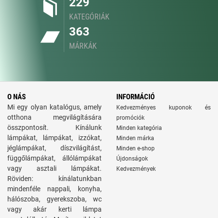
229
KATEGÓRIÁK
363
MÁRKÁK
O NÁS
INFORMÁCIÓ
Mi egy olyan katalógus, amely
Kedvezményes kuponok és
otthona megvilágítására
promóciók
összpontosít. Kínálunk
Minden kategória
lámpákat, lámpákat, izzókat,
Minden márka
jéglámpákat, díszvilágítást,
Minden e-shop
függőlámpákat, állólámpákat
Újdonságok
vagy asztali lámpákat.
Kedvezmények
Röviden: kínálatunkban
mindenféle nappali, konyha,
hálószoba, gyerekszoba, wc
vagy akár kerti lámpa