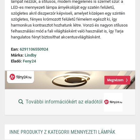
lámpát nézzük, a stílusos, modern megjelenés is szemet szúr: a
LED-es mennyezeti lámpa árnyékolóját egy szatén felületű,
szögletes akril diszperzór képviseli, amelyet középen egy szintén
szögletes, fényes krómozott felületű fémelem egészít ki, így
harmonikus kontrasztot hozhatunk létre. Vonzó és nagyon stílusos
felhasználási mód a fali világításként való használat is, így Tarja
hangulatos fényt biztosíthat akcentusvilágításként.
Ean:
6291106550924
Márka:
Lindby
Eladó:
Feny24
További információkért az eladótól
INNE PRODUKTY Z KATEGORII MENNYEZETI LÁMPÁK