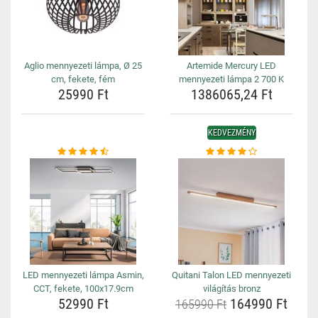
Aglio mennyezeti lámpa, Ø 25
Artemide Mercury LED
cm, fekete, fém
mennyezeti lámpa 2 700 K
25990 Ft
1386065,24 Ft
KEDVEZMÉNY
LED mennyezeti lámpa Asmin,
Quitani Talon LED mennyezeti
CCT, fekete, 100x17.9cm
világítás bronz
52990 Ft
164990 Ft
165990 Ft