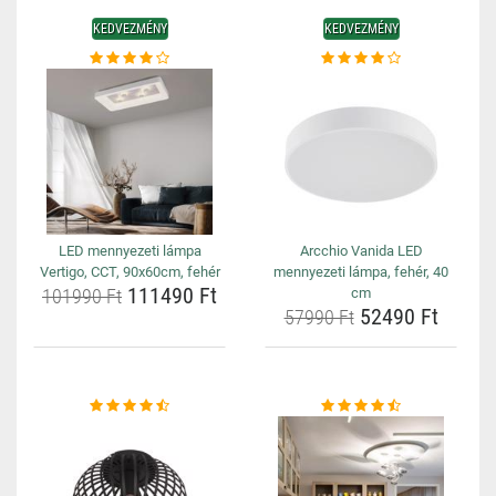
KEDVEZMÉNY
KEDVEZMÉNY
LED mennyezeti lámpa
Arcchio Vanida LED
Vertigo, CCT, 90x60cm, fehér
mennyezeti lámpa, fehér, 40
111490 Ft
101990 Ft
cm
52490 Ft
57990 Ft