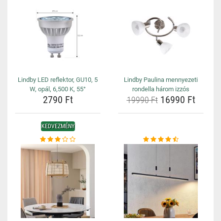
Lindby LED reflektor, GU10, 5
Lindby Paulina mennyezeti
W, opál, 6,500 K, 55°
rondella három izzós
2790 Ft
16990 Ft
19990 Ft
KEDVEZMÉNY