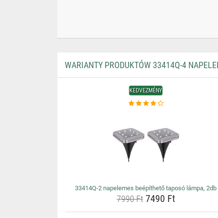
WARIANTY PRODUKTÓW 33414Q-4 NAPELE
KEDVEZMÉNY
33414Q-2 napelemes beépíthető taposó lámpa, 2db
7490 Ft
7990 Ft