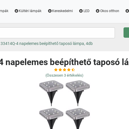
ámpák
Kültéri lámpák
Kereskedelmi
LED
Okos otthon
33414Q-4 napelemes beépíthető taposó lámpa, 4db
 napelemes beépíthető taposó l
(Összesen
3
értékelés)