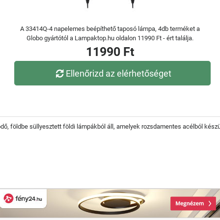
A 33414Q-4 napelemes beépíthető taposó lámpa, 4db terméket a
Globo gyártótól a Lampaktop.hu oldalon 11990 Ft - ért találja.
11990 Ft
Ellenőrizd az elérhetőséget
ő, földbe süllyesztett földi lámpákból áll, amelyek rozsdamentes acélból készül