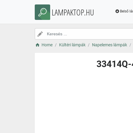
LAMPAKTOP.HU
Belső l
Home
Kültéri lámpák
Napelemes lámpák
33414Q-4