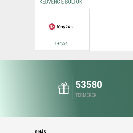
KEDVENC E-BOLTOK
Feny24
53580
TERMÉKEK
O NÁS