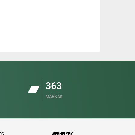
363
MÁRKÁK
OG
WEBHELYEK